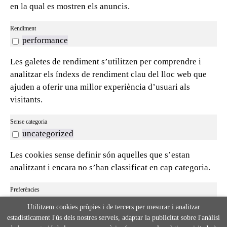
en la qual es mostren els anuncis.
Rendiment
performance
Les galetes de rendiment s’utilitzen per comprendre i
analitzar els índexs de rendiment clau del lloc web que
ajuden a oferir una millor experiència d’usuari als
visitants.
Sense categoria
uncategorized
Les cookies sense definir són aquelles que s’estan
analitzant i encara no s’han classificat en cap categoria.
Preferències
preferences
Utilitzem cookies pròpies i de tercers per mesurar i analitzar
estadísticament l'ús dels nostres serveis, adaptar la publicitat sobre l'anàlisi
Les cookies de preferència s’utilitzen per emmagatzemar