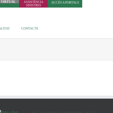
A VIRTUAL
ASSISTÈNCIA
ACCÉS A PORTALS
SINISTRES
LITAT
CONTACTE
Arç Corredoria d'Assegurances, SCCL