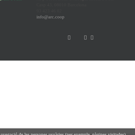
Casp 43, 08010 Barcelona
93 423 46 02
info@arc.coop
la navegació de les persones usuàries (per exemple, pàgines visitades).