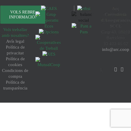
Arç
VOLS REBRE
Corredoria
INFORMACIÓ?
d'Assegurances
SCCL
Vols treballar
Casp 43, 08010
amb nosaltres?
Barcelona
Avís legal
93 423 46 02
Política de
info@arc.coop
privacitat
Política de
cookies
Condicions de
compra
Política de
transparència