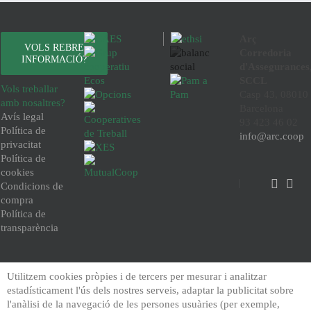
Arç
VOLS REBRE
Corredoria
INFORMACIÓ?
d'Assegurances
SCCL
Vols treballar
Casp 43, 08010
amb nosaltres?
Barcelona
Avís legal
93 423 46 02
Política de
info@arc.coop
privacitat
Política de
cookies
Condicions de
compra
Política de
transparència
Utilitzem cookies pròpies i de tercers per mesurar i analitzar
estadísticament l'ús dels nostres serveis, adaptar la publicitat sobre
l'anàlisi de la navegació de les persones usuàries (per exemple,