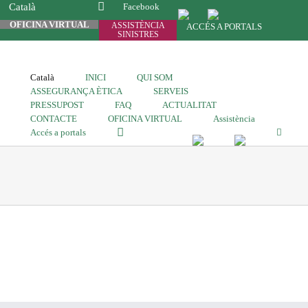
Català
Facebook
OFICINA VIRTUAL
ASSISTÈNCIA
ACCÉS A PORTALS
SINISTRES
Català
INICI
QUI SOM
ASSEGURANÇA ÈTICA
SERVEIS
PRESSUPOST
FAQ
ACTUALITAT
CONTACTE
OFICINA VIRTUAL
Assistència
Accés a portals