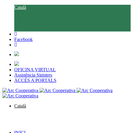
Català
Castellano
Euskara
Galego
English
Facebook
OFICINA VIRTUAL
Assistència Sinistres
ACCÉS A PORTALS
Català
Castellano
Euskara
Galego
English
INICI