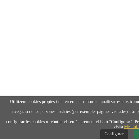
Utilitzem cookies pròpies i de tercers per mesurar i analitzar estadísticamen
navegació de les persones usuàries (per exemple, pàgines visitades). En 
configurar les cookies o rebutjar el seu ús prement el botó "Configurar". P
visita
Més inf
Configurar