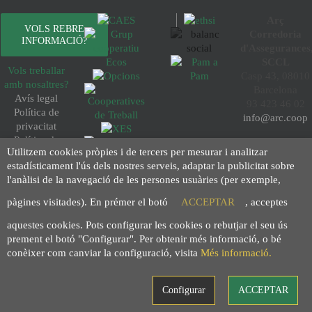
Arç
VOLS REBRE
Corredoria
INFORMACIÓ?
d'Assegurances
SCCL
Vols treballar
Casp 43, 08010
amb nosaltres?
Barcelona
Avís legal
93 423 46 02
Política de
info@arc.coop
privacitat
Política de
Utilitzem cookies pròpies i de tercers per mesurar i analitzar
cookies
estadísticament l'ús dels nostres serveis, adaptar la publicitat sobre
Condicions de
l'anàlisi de la navegació de les persones usuàries (per exemple,
compra
Política de
pàgines visitades). En prémer el botó
ACCEPTAR
, acceptes
transparència
aquestes cookies. Pots configurar les cookies o rebutjar el seu ús
prement el botó "Configurar". Per obtenir més informació, o bé
conèixer com canviar la configuració, visita
Més informació.
Configurar
ACCEPTAR