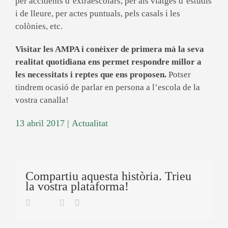
per accidents d’extraescolars, per als viatges d’estudis
i de lleure, per actes puntuals, pels casals i les
colònies, etc.
Visitar les AMPA i conèixer de primera mà la seva
realitat quotidiana ens permet respondre millor a
les necessitats i reptes que ens proposen.
Potser
tindrem ocasió de parlar en persona a l’escola de la
vostra canalla!
13 abril 2017
|
Actualitat
Compartiu aquesta història. Trieu
la vostra plataforma!
Twitter
Facebook
Linkedin
Email