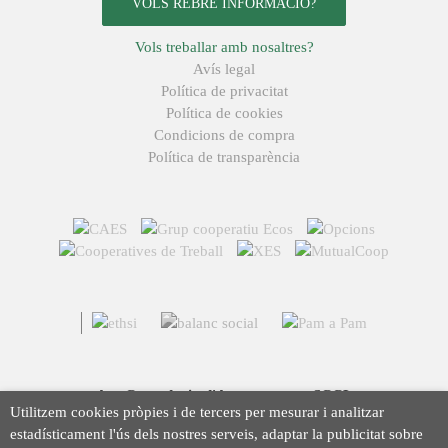
VOLS REBRE INFORMACIÓ?
Vols treballar amb nosaltres?
Avís legal
Política de privacitat
Política de cookies
Condicions de compra
Política de transparència
Arç Corredoria d'Assegurances, SCCL
Utilitzem cookies pròpies i de tercers per mesurar i analitzar
Casp 43, 08010 Barcelona
estadísticament l'ús dels nostres serveis, adaptar la publicitat sobre
93 423 46 02