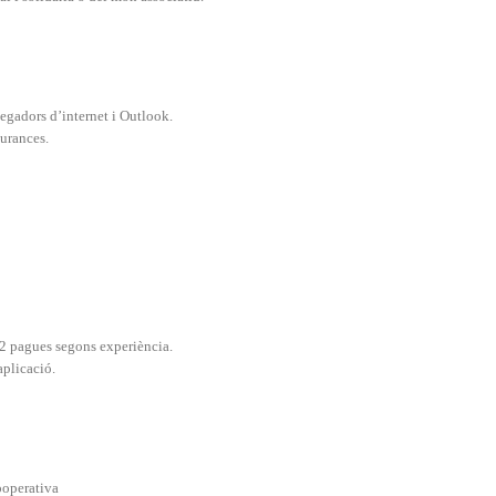
egadors d’internet i Outlook.
urances.
 12 pagues segons experiència.
aplicació.
ooperativa