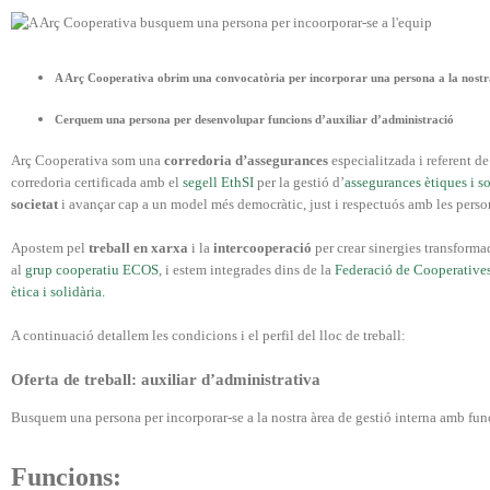
A Arç Cooperativa obrim una convocatòria per incorporar una persona a la nostra
Cerquem una persona per desenvolupar funcions d’auxiliar d’administració
Arç Cooperativa som una
corredoria d’assegurances
especialitzada i referent d
corredoria certificada amb el
segell EthSI
per la gestió d’
assegurances ètiques i so
societat
i avançar cap a un model més democràtic, just i respectuós amb les person
Apostem pel
treball en xarxa
i la
intercooperació
per crear sinergies transforma
al
grup cooperatiu ECOS
, i estem integrades dins de la
Federació de Cooperative
ètica i solidària.
A continuació detallem les condicions i el perfil del lloc de treball:
Oferta de treball:
auxiliar d’administrativa
Busquem una persona per incorporar-se a la nostra àrea de gestió interna amb fun
Funcions: