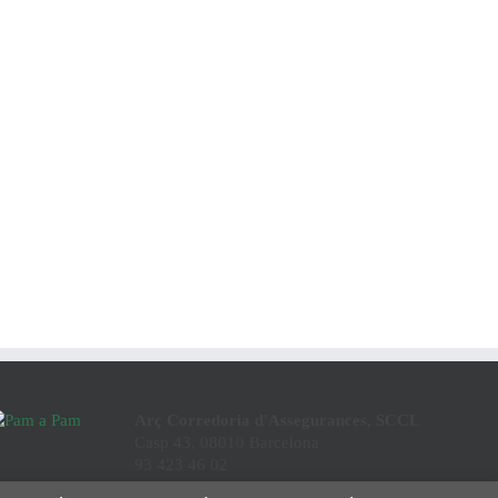
Arç Corredoria d'Assegurances, SCCL
Casp 43, 08010 Barcelona
93 423 46 02
info@arc.coop