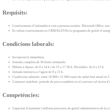
Requisits:
Coneixements d’informàtica com a persona usuària: Microsoft Office, nav
Es valora coneixements en CRM/ELEVIA i/o programes de gestió d’asseg
Condicions laborals:
Incorporació immediata.
Jornada completa de 36 hores setmanals.
Dilluns a dijous: de 9 a 14 h i de 15 a 17.30 h. Divendres: de 9 a 15 h.
Jornada intensiva a l’agost de 9 a 15 h.
Condicions salarials: entre 18.000 i 21.000 euros de salari brut anual en
Contracte indefinit: període de prova establert en el conveni col·lectiu d’
Competències:
Capacitat d’assimilar i millorar processos de gestió administrativa de la c