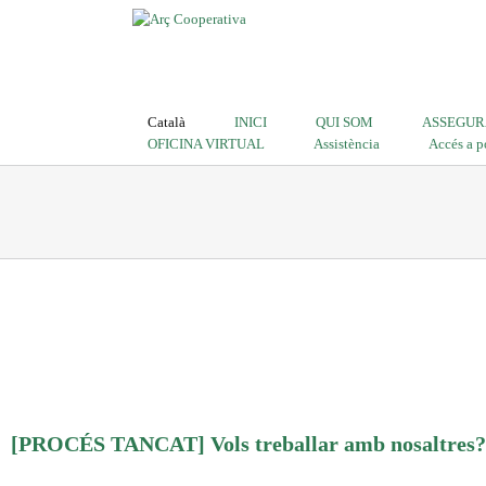
Català
INICI
QUI SOM
ASSEGUR
OFICINA VIRTUAL
Assistència
Accés a p
[PROCÉS TANCAT] Vols treballar amb nosaltres? 