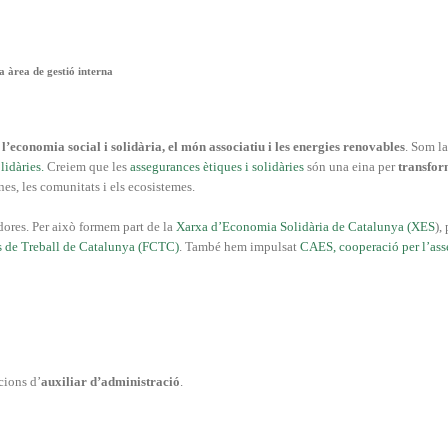
 àrea de gestió interna
e
l’economia social i solidària, el món associatiu i les energies renovables
. Som l
lidàries.
Creiem que les
assegurances ètiques i solidàries
són una eina per
transfor
es, les comunitats i els ecosistemes.
dores. Per això formem part de la
Xarxa d’Economia Solidària de Catalunya (XES
),
s de Treball de Catalunya (FCTC)
. També hem impulsat
CAES, cooperació per l’as
cions d’
auxiliar d’administració
.