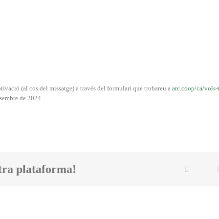
ivació (al cos del missatge) a través del formulari que trobareu a
arc.coop/ca/vols-t
esembre de 2024.
tra plataforma!
Twi
Facebook