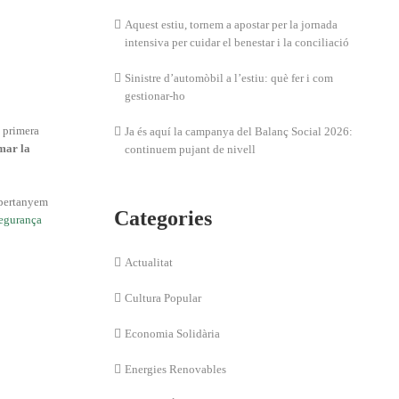
Aquest estiu, tornem a apostar per la jornada
intensiva per cuidar el benestar i la conciliació
Sinistre d’automòbil a l’estiu: què fer i com
gestionar-ho
a primera
Ja és aquí la campanya del Balanç Social 2026:
mar la
continuem pujant de nivell
 pertanyem
Categories
segurança
Actualitat
Cultura Popular
Economia Solidària
Energies Renovables