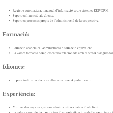
Registre automatitzat i manual d’informació sobre sistemes ERP/CRM.
Suport en l’atenció als clients.
Suport en processos propis de l’administració de la cooperativa.
Formació:
Formació acadèmica: administració o formació equivalent.
Es valora formació complementària relacionada amb el sector assegurador 
Idiomes:
Imprescindible català i castellà correctament parlat i escrit.
Experiència:
Mínima dos anys en gestions administratives i atenció al client.
Es valora experiència o participació en organitzacions de l’economia socia