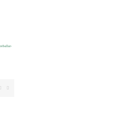
reballar-
tter
Linkedin
Email