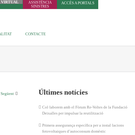
A VIRTUAL
ASSISTÈNCIA
ACCÉS A PORTALS
SINISTRES
LITAT
CONTACTE
Últimes notícies
Següent
Col·laborem amb el Fòrum Re-Voltes de la Fundació
Deixalles per impulsar la reutilització
Primera assegurança específica per a instal·lacions
fotovoltaiques d’autoconsum domèstic