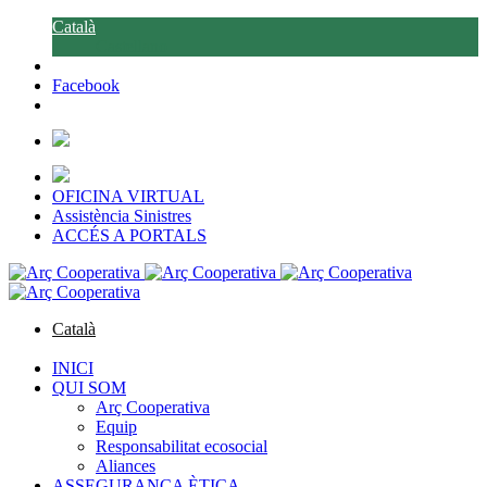
Català
Castellano
Facebook
OFICINA VIRTUAL
Assistència Sinistres
ACCÉS A PORTALS
Català
Castellano
INICI
QUI SOM
Arç Cooperativa
Equip
Responsabilitat ecosocial
Aliances
ASSEGURANÇA ÈTICA