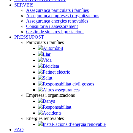
SERVEIS
Assegurança particulars i famílies
Assegurança empreses i organitzacions
Assegurança energies renovables
Consultoria i assessorament
Gestió de sinistres i prestacions
PRESSUPOST
Particulars i famílies
Automòbil
Llar
Vida
Bicicleta
Patinet elèctric
Salut
Responsabilitat civil gossos
Altres assegurances
Empreses i organitzacions
Danys
Responsabilitat
Accidents
Energies renovables
Instal·lacions d’energia renovable
FAQ