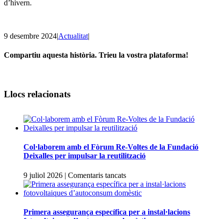
d’hivern.
9 desembre 2024
|
Actualitat
|
Compartiu aquesta història. Trieu la vostra plataforma!
Facebook
Twitter
Linkedin
Email
Llocs relacionats
Col·laborem amb el Fòrum Re-Voltes de la Fundació
Deixalles per impulsar la reutilització
a
9 juliol 2026
|
Comentaris tancats
Col·laborem
amb
el
Fòrum
Primera assegurança específica per a instal·lacions
Re-