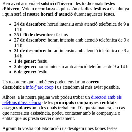
Ben aviat arribarà el
solstici d’hivern
i les tradicionals
festes
d’hivern
. Volem recordar-vos quins són
els dies festius
a Catalunya
i quin serà el
nostre horari d’atenció
durant aquestes festes.
24 de desembre
: horari intensiu amb atenció telefònica de 9 a
14 h
25 i 26 de desembre:
festius
27 de desembre:
horari intensiu amb atenció telefònica de 9 a
14 h
31 de desembre:
horari intensiu amb atenció telefònica de 9 a
14 h
1 de gener:
festiu
3 de gener:
horari intensiu amb atenció telefònica de 9 a 14 h
6 de gener:
festiu
Us recordem que també ens podeu enviar un
correu
electrònic
a
info@arc.coop
i us atendrem al més aviat possible.
Alhora, a la nostra pàgina web podeu trobar un
directori amb els
telèfons d’assistència
de les
principals companyies i entitats
asseguradores
amb les quals treballem. D’aquesta manera, en cas
que necessiteu assistència, podeu contactar amb la companyia o
entitat que us presta servei directament.
Agraïm la vostra col·laboració i us desitgem unes bones festes