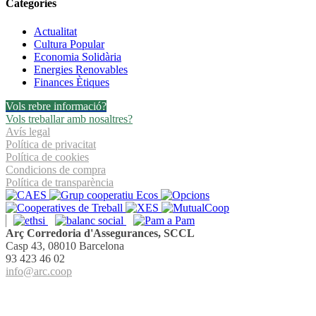
Categories
conciliació
Actualitat
Cultura Popular
Economia Solidària
Energies Renovables
Finances Ètiques
Vols rebre informació?
Vols treballar amb nosaltres?
Avís legal
Política de privacitat
Política de cookies
Condicions de compra
Política de transparència
Arç Corredoria d'Assegurances, SCCL
Casp 43, 08010 Barcelona
93 423 46 02
info@arc.coop