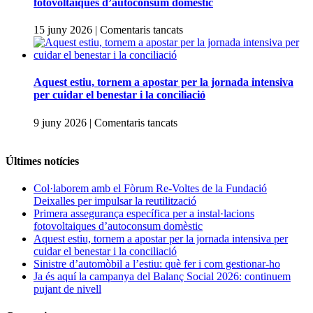
fotovoltaiques d’autoconsum domèstic
Voltes
de
a
15 juny 2026
|
Comentaris tancats
la
Primera
Fundació
assegurança
Deixalles
específica
per
per
Aquest estiu, tornem a apostar per la jornada intensiva
impulsar
a
per cuidar el benestar i la conciliació
la
instal·lacions
reutilització
fotovoltaiques
a
9 juny 2026
|
Comentaris tancats
d’autoconsum
Aquest
domèstic
estiu,
tornem
Últimes notícies
a
apostar
Col·laborem amb el Fòrum Re-Voltes de la Fundació
per
Deixalles per impulsar la reutilització
la
Primera assegurança específica per a instal·lacions
jornada
fotovoltaiques d’autoconsum domèstic
intensiva
Aquest estiu, tornem a apostar per la jornada intensiva per
per
cuidar el benestar i la conciliació
cuidar
Sinistre d’automòbil a l’estiu: què fer i com gestionar-ho
el
Ja és aquí la campanya del Balanç Social 2026: continuem
benestar
pujant de nivell
i
la