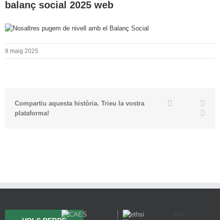
balanç social 2025 web
9 maig 2025
Twitter
Facebook
Link
Compartiu aquesta història. Trieu la vostra
Emai
plataforma!
Arç