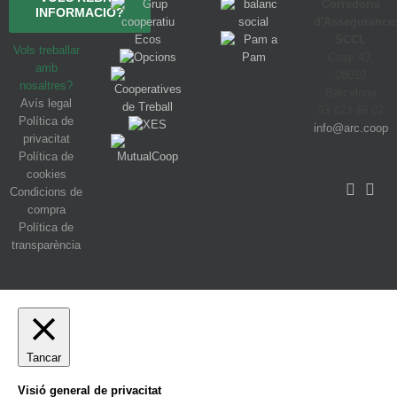
Corredoria
INFORMACIÓ?
d'Assegurance
SCCL
Vols treballar
Casp 43,
amb
08010
nosaltres?
Barcelona
Avís legal
93 423 46 02
Política de
info@arc.coop
privacitat
Política de
cookies
Condicions de
compra
Política de
transparència
Tancar
Visió general de privacitat