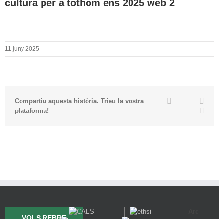
cultura per a tothom ens 2025 web 2
11 juny 2025
Twitter
Facebook
Link
Compartiu aquesta història. Trieu la vostra
Emai
plataforma!
Arç
VOLS REBRE