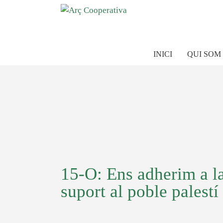
INICI
QUI SOM
15-O: Ens adherim a la
suport al poble palestí