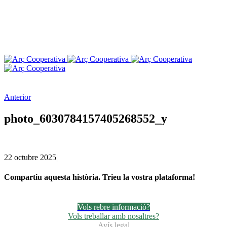
Anterior
photo_6030784157405268552_y
22 octubre 2025
|
Compartiu aquesta història. Trieu la vostra plataforma!
Facebook
Twitter
Linkedin
Email
Vols rebre informació?
Vols treballar amb nosaltres?
Avís legal