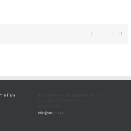
Twitter
Facebook
Linkedin
Emai
Arç Corredoria d'Assegurances, SCCL
Casp 43, 08010 Barcelona
93 423 46 02
info@arc.coop