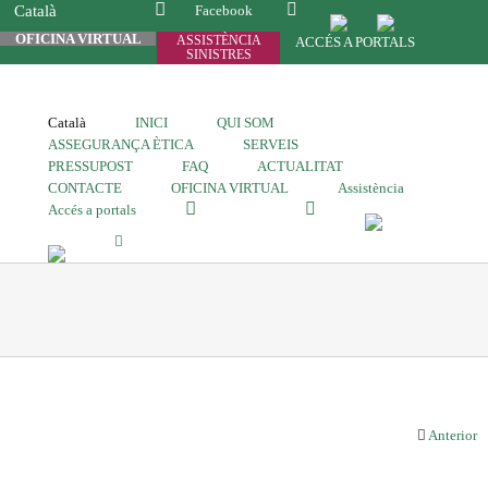
Català
Facebook
OFICINA VIRTUAL
ASSISTÈNCIA
ACCÉS A PORTALS
SINISTRES
Català
INICI
QUI SOM
ASSEGURANÇA ÈTICA
SERVEIS
PRESSUPOST
FAQ
ACTUALITAT
CONTACTE
OFICINA VIRTUAL
Assistència
Accés a portals
Anterior