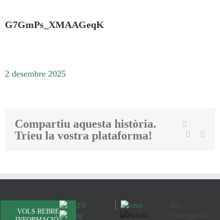
G7GmPs_XMAAGeqK
2 desembre 2025
Compartiu aquesta història.
Twit
Facebook
Trieu la vostra plataforma!
Linkedin
Emai
Arç
VOLS REBRE
Corredoria
INFORMACIÓ?