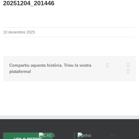
20251204_201446
10 desembre 2025
Twitter
Facebook
Link
Compartiu aquesta història. Trieu la vostra
Emai
plataforma!
Arç