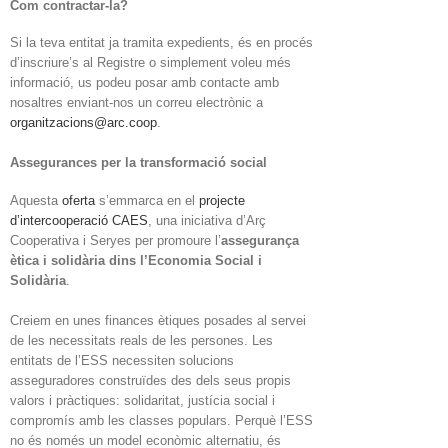
Com contractar-la?
Si la teva entitat ja tramita expedients, és en procés
d’inscriure’s al Registre o simplement voleu més
informació, us podeu posar amb contacte amb
nosaltres enviant-nos un correu electrònic a
organitzacions@arc.coop
.
Assegurances per la transformació social
Aquesta
oferta
s’emmarca en el
projecte
d’intercooperació CAES
, una iniciativa d’Arç
Cooperativa i Seryes per promoure l’
assegurança
ètica i solidària dins l’Economia Social i
Solidària
.
Creiem en unes finances ètiques posades al servei
de les necessitats reals de les persones. Les
entitats de l’ESS necessiten solucions
asseguradores construïdes des dels seus propis
valors i pràctiques: solidaritat, justícia social i
compromís amb les classes populars. Perquè l’ESS
no és només un model econòmic alternatiu, és