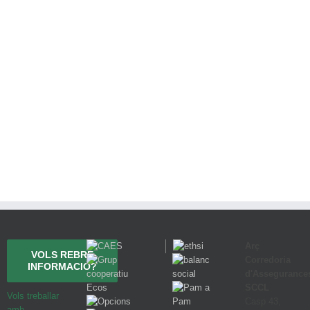
Arç
VOLS REBRE
Corredoria
INFORMACIÓ?
d'Assegurance
SCCL
Vols treballar
Casp 43,
amb