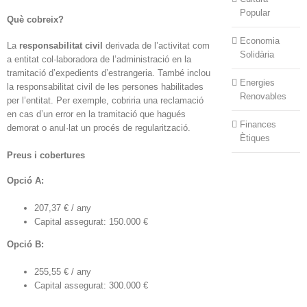
Popular
Què cobreix?
Economia
La
responsabilitat civil
derivada de l’activitat com
Solidària
a entitat col·laboradora de l’administració en la
tramitació d’expedients d’estrangeria. També inclou
Energies
la responsabilitat civil de les persones habilitades
Renovables
per l’entitat. Per exemple, cobriria una reclamació
en cas d’un error en la tramitació que hagués
Finances
demorat o anul·lat un procés de regularització.
Ètiques
Preus i cobertures
Opció A:
207,37 € / any
Capital assegurat: 150.000 €
Opció B:
255,55 € / any
Capital assegurat: 300.000 €