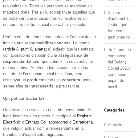
regularització. Totes les persones es mereixen els
mateixos drets. Per això, acompanyar aquelles que
Sinistre
es troben en una situació més vulnerable és un
d’automòbil a
compromís polític i social que cal fer possible.
l’estiu: què
fer i com
Però exercir de representants davant l’administració
gestionar-ho
implica una
responsabilitat concreta
. La norma
(
article 8, punt 6, apartat d
) exigeix que les entitats
Ja és aquí la
col·laboradores disposin d’una
assegurança de
campanya
responsabilitat civil
que cobreixi la seva activitat
del Balanç
representativa. Atentes a les necessitats de les
Social 2026:
entitats de l’economia social i solidària, hem
continuem
dissenyat un
producte
amb una
cobertura justa,
pujant de
sense afegits innecessaris
, a preu tancat.
nivell
Qui pot contractar-la?
Organitzacions sindicals i entitats sense ànim de
Categories
lucre inscrites o en procés d’inscripció al
Registre
Electrònic d’Entitats Col·laboradores d’Estrangeria
,
Actualitat
que vulguin actuar com a representants en la
tramitació d’expedients migratoris.
Cultura