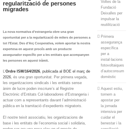
Voltes de la
regularització de persones
Fundació
migrades
Deixalles per
impulsar la
reutilització
La nova normativa d’estrangeria obre una gran
Primera
oportunitat per a la regularització de milers de persones a
assegurança
tot l’Estat. Des d’Arç Cooperativa, volem aportar la nostra
específica
expertesa en aquest procés amb un producte
per a
assegurador específic per a les entitats que acompanyen
instal·lacions
les persones en aquest tràmit.
fotovoltaiques
d’autoconsum
L’
Ordre ISM/164/2026
, publicada al BOE el març de
domèstic
2026
, és una gran oportunitat. Per primera vegada,
les organitzacions sindicals i les entitats sense
Aquest estiu,
ànim de lucre poden inscriure’s al Registre
tornem a
Electrònic d’Entitats Col·laboradores d’Estrangeria i
apostar per
actuar com a representants davant l’administració
la jornada
pública en la tramitació d’expedients migratoris.
intensiva per
cuidar el
El nostre teixit associatiu, les organitzacions de
benestar i la
base i les entitats de l’economia social i solidària,
conciliació
poden ser ara una peça clau en el procés de