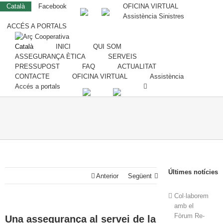
Català
Facebook
OFICINA VIRTUAL
Assistència Sinistres
ACCÉS A PORTALS
Català
INICI
QUI SOM
ASSEGURANÇA ÈTICA
SERVEIS
PRESSUPOST
FAQ
ACTUALITAT
CONTACTE
OFICINA VIRTUAL
Assistència
Accés a portals
Últimes notícies
Anterior
Següent
Col·laborem
amb el
Fòrum Re-
Una assegurança al servei de la