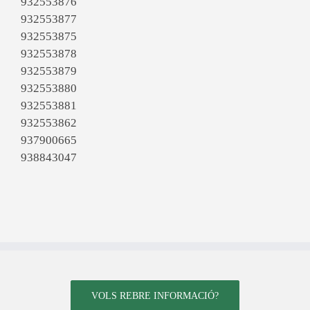
932553876
932553877
932553875
932553878
932553879
932553880
932553881
932553862
937900665
938843047
VOLS REBRE INFORMACIÓ?