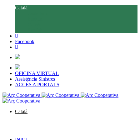
Català
Castellano
Euskara
Galego
English
Facebook
OFICINA VIRTUAL
Assistència Sinistres
ACCÉS A PORTALS
Català
Castellano
Euskara
Galego
English
INICI