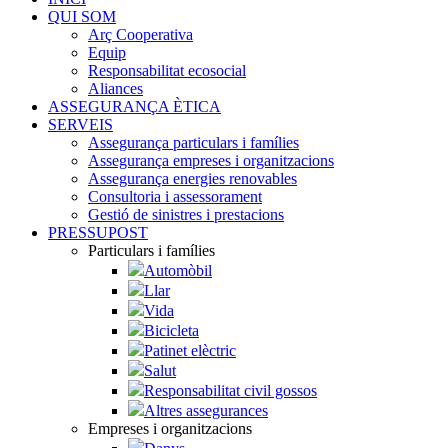
QUI SOM
Arç Cooperativa
Equip
Responsabilitat ecosocial
Aliances
ASSEGURANÇA ÈTICA
SERVEIS
Assegurança particulars i famílies
Assegurança empreses i organitzacions
Assegurança energies renovables
Consultoria i assessorament
Gestió de sinistres i prestacions
PRESSUPOST
Particulars i famílies
Automòbil
Llar
Vida
Bicicleta
Patinet elèctric
Salut
Responsabilitat civil gossos
Altres assegurances
Empreses i organitzacions