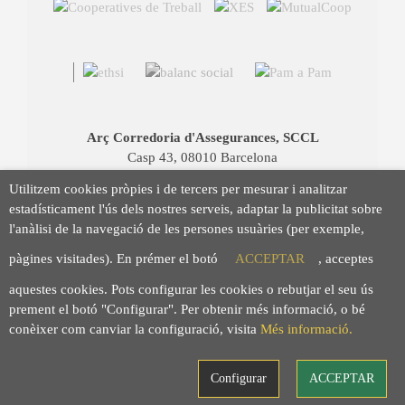
Arç Corredoria d'Assegurances, SCCL
Casp 43, 08010 Barcelona
93 423 46 02
Utilitzem cookies pròpies i de tercers per mesurar i analitzar
info@arc.coop
estadísticament l'ús dels nostres serveis, adaptar la publicitat sobre
l'anàlisi de la navegació de les persones usuàries (per exemple,
pàgines visitades). En prémer el botó
ACCEPTAR
, acceptes
aquestes cookies. Pots configurar les cookies o rebutjar el seu ús
prement el botó "Configurar". Per obtenir més informació, o bé
conèixer com canviar la configuració, visita
Més informació.
Configurar
ACCEPTAR