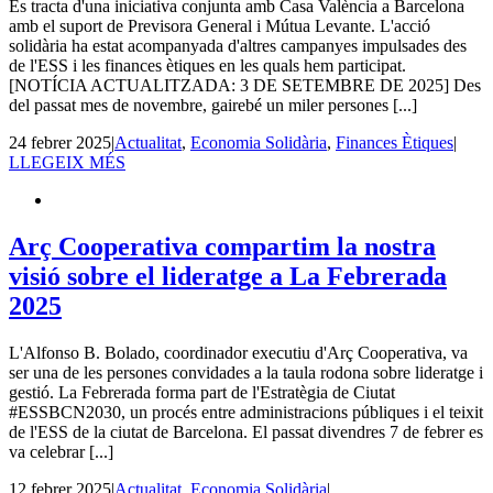
Es tracta d'una iniciativa conjunta amb Casa València a Barcelona
amb el suport de Previsora General i Mútua Levante. L'acció
solidària ha estat acompanyada d'altres campanyes impulsades des
de l'ESS i les finances ètiques en les quals hem participat.
[NOTÍCIA ACTUALITZADA: 3 DE SETEMBRE DE 2025] Des
del passat mes de novembre, gairebé un miler persones [...]
24 febrer 2025
|
Actualitat
,
Economia Solidària
,
Finances Ètiques
|
LLEGEIX MÉS
Arç Cooperativa compartim la nostra
visió sobre el lideratge a La Febrerada
2025
L'Alfonso B. Bolado, coordinador executiu d'Arç Cooperativa, va
ser una de les persones convidades a la taula rodona sobre lideratge i
gestió. La Febrerada forma part de l'Estratègia de Ciutat
#ESSBCN2030, un procés entre administracions públiques i el teixit
de l'ESS de la ciutat de Barcelona. El passat divendres 7 de febrer es
va celebrar [...]
12 febrer 2025
|
Actualitat
,
Economia Solidària
|