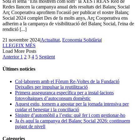
Sota el lema "Ens mostrem com som" la XES i REAS Red de
Redes llancen la campanya anual dels resultats del Balanç Social
Arç Cooperativa aprofitem l'ocasió per publicar el nostre Balanç
Social 2024 complet Des de fa molts anys, Arç Cooperativa ens
adherim a la campanya de visibilització del Balanç Social, l'eina de
rendició [...]
21 novembre 2024
|
Actualitat
,
Economia Solidària
|
LLEGEIX MÉS
Load More Posts
Anterior
1
2
3
4
5
Següent
Últimes notícies
Col·laborem amb el Fòrum Re-Voltes de la Fundació
Deixalles per impulsar la reutilització
Primera assegurança específica per a instal·lacions
fotovoltaiques d’autoconsum domèstic
Aquest estiu, tornem a apostar per la jornada intensiva per
cuidar el benestar i la conciliació
Sinistre d’automòbil a l’estiu: què fer i com gestionar-ho
Ja és aquí la campanya del Balanç Social 2026: continuem
pujant de nivell
Categories