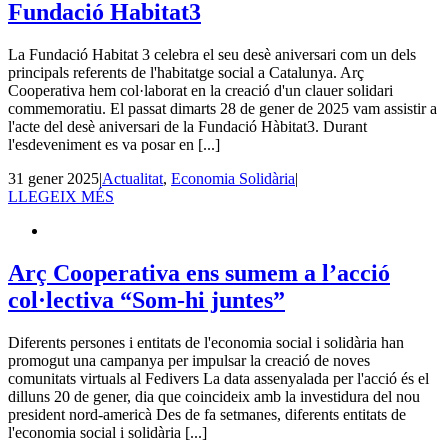
Fundació Habitat3
La Fundació Habitat 3 celebra el seu desè aniversari com un dels
principals referents de l'habitatge social a Catalunya. Arç
Cooperativa hem col·laborat en la creació d'un clauer solidari
commemoratiu. El passat dimarts 28 de gener de 2025 vam assistir a
l'acte del desè aniversari de la Fundació Hàbitat3. Durant
l'esdeveniment es va posar en [...]
31 gener 2025
|
Actualitat
,
Economia Solidària
|
LLEGEIX MÉS
Arç Cooperativa ens sumem a l’acció
col·lectiva “Som-hi juntes”
Diferents persones i entitats de l'economia social i solidària han
promogut una campanya per impulsar la creació de noves
comunitats virtuals al Fedivers La data assenyalada per l'acció és el
dilluns 20 de gener, dia que coincideix amb la investidura del nou
president nord-americà Des de fa setmanes, diferents entitats de
l'economia social i solidària [...]