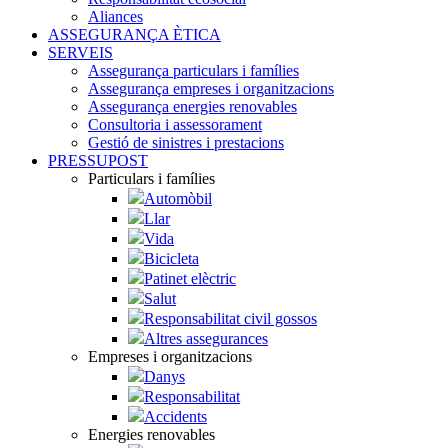
Aliances
ASSEGURANÇA ÈTICA
SERVEIS
Assegurança particulars i famílies
Assegurança empreses i organitzacions
Assegurança energies renovables
Consultoria i assessorament
Gestió de sinistres i prestacions
PRESSUPOST
Particulars i famílies
Automòbil
Llar
Vida
Bicicleta
Patinet elèctric
Salut
Responsabilitat civil gossos
Altres assegurances
Empreses i organitzacions
Danys
Responsabilitat
Accidents
Energies renovables