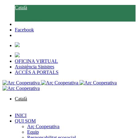
Català
Castellano
Galego
Facebook
OFICINA VIRTUAL
Assistència Sinistres
ACCÉS A PORTALS
Català
Castellano
Galego
INICI
QUI SOM
Arç Cooperativa
Equip
Responsabilitat ecosocial