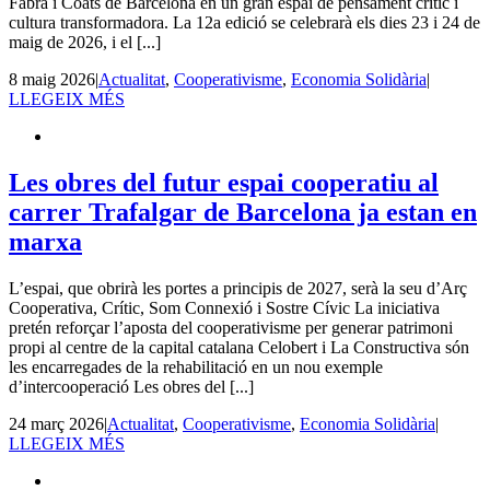
Fabra i Coats de Barcelona en un gran espai de pensament crític i
cultura transformadora. La 12a edició se celebrarà els dies 23 i 24 de
maig de 2026, i el [...]
8 maig 2026
|
Actualitat
,
Cooperativisme
,
Economia Solidària
|
LLEGEIX MÉS
Les obres del futur espai cooperatiu al
carrer Trafalgar de Barcelona ja estan en
marxa
L’espai, que obrirà les portes a principis de 2027, serà la seu d’Arç
Cooperativa, Crític, Som Connexió i Sostre Cívic La iniciativa
pretén reforçar l’aposta del cooperativisme per generar patrimoni
propi al centre de la capital catalana Celobert i La Constructiva són
les encarregades de la rehabilitació en un nou exemple
d’intercooperació Les obres del [...]
24 març 2026
|
Actualitat
,
Cooperativisme
,
Economia Solidària
|
LLEGEIX MÉS