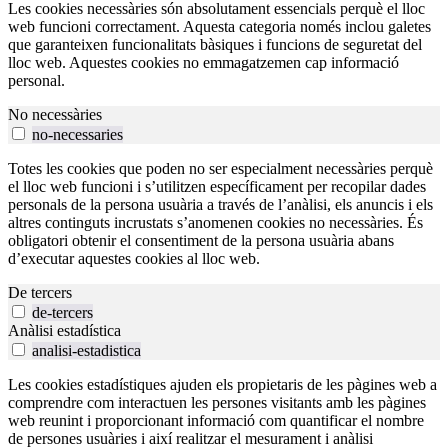
Les cookies necessàries són absolutament essencials perquè el lloc
web funcioni correctament. Aquesta categoria només inclou galetes
que garanteixen funcionalitats bàsiques i funcions de seguretat del
lloc web. Aquestes cookies no emmagatzemen cap informació
personal.
No necessàries
no-necessaries
Totes les cookies que poden no ser especialment necessàries perquè
el lloc web funcioni i s’utilitzen específicament per recopilar dades
personals de la persona usuària a través de l’anàlisi, els anuncis i els
altres continguts incrustats s’anomenen cookies no necessàries. És
obligatori obtenir el consentiment de la persona usuària abans
d’executar aquestes cookies al lloc web.
De tercers
de-tercers
Anàlisi estadística
analisi-estadistica
Les cookies estadístiques ajuden els propietaris de les pàgines web a
comprendre com interactuen les persones visitants amb les pàgines
web reunint i proporcionant informació com quantificar el nombre
de persones usuàries i així realitzar el mesurament i anàlisi