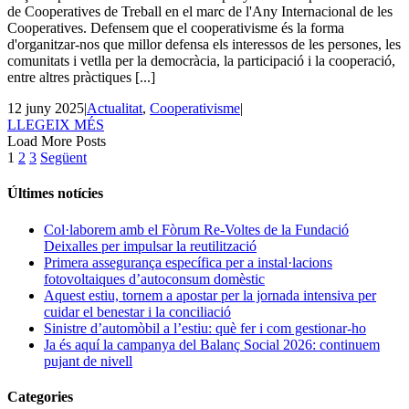
de Cooperatives de Treball en el marc de l'Any Internacional de les
Cooperatives. Defensem que el cooperativisme és la forma
d'organitzar-nos que millor defensa els interessos de les persones, les
comunitats i vetlla per la democràcia, la participació i la cooperació,
entre altres pràctiques [...]
12 juny 2025
|
Actualitat
,
Cooperativisme
|
LLEGEIX MÉS
Load More Posts
1
2
3
Següent
Últimes notícies
Col·laborem amb el Fòrum Re-Voltes de la Fundació
Deixalles per impulsar la reutilització
Primera assegurança específica per a instal·lacions
fotovoltaiques d’autoconsum domèstic
Aquest estiu, tornem a apostar per la jornada intensiva per
cuidar el benestar i la conciliació
Sinistre d’automòbil a l’estiu: què fer i com gestionar-ho
Ja és aquí la campanya del Balanç Social 2026: continuem
pujant de nivell
Categories