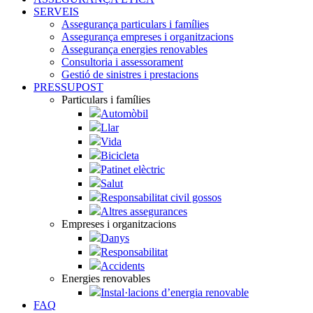
SERVEIS
Assegurança particulars i famílies
Assegurança empreses i organitzacions
Assegurança energies renovables
Consultoria i assessorament
Gestió de sinistres i prestacions
PRESSUPOST
Particulars i famílies
Automòbil
Llar
Vida
Bicicleta
Patinet elèctric
Salut
Responsabilitat civil gossos
Altres assegurances
Empreses i organitzacions
Danys
Responsabilitat
Accidents
Energies renovables
Instal·lacions d’energia renovable
FAQ