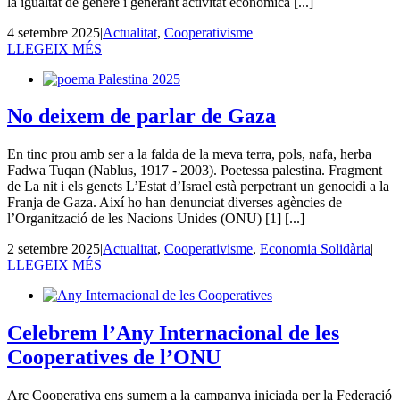
la igualtat de gènere i generant activitat econòmica [...]
4 setembre 2025
|
Actualitat
,
Cooperativisme
|
LLEGEIX MÉS
No deixem de parlar de Gaza
En tinc prou amb ser a la falda de la meva terra, pols, nafa, herba
Fadwa Tuqan (Nablus, 1917 - 2003). Poetessa palestina. Fragment
de La nit i els genets L’Estat d’Israel està perpetrant un genocidi a la
Franja de Gaza. Així ho han denunciat diverses agències de
l’Organització de les Nacions Unides (ONU) [1] [...]
2 setembre 2025
|
Actualitat
,
Cooperativisme
,
Economia Solidària
|
LLEGEIX MÉS
Celebrem l’Any Internacional de les
Cooperatives de l’ONU
Arç Cooperativa ens sumem a la campanya iniciada per la Federació