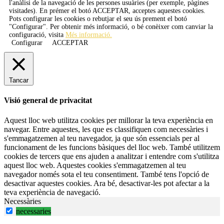
l'anàlisi de la navegació de les persones usuàries (per exemple, pàgines
visitades). En prémer el botó
ACCEPTAR
, acceptes aquestes cookies.
Pots configurar les cookies o rebutjar el seu ús prement el botó
"Configurar". Per obtenir més informació, o bé conèixer com canviar la
configuració, visita
Més informació.
Configurar
ACCEPTAR
Tancar
Visió general de privacitat
Aquest lloc web utilitza cookies per millorar la teva experiència en
navegar. Entre aquestes, les que es classifiquen com necessàries i
s'emmagatzemen al teu navegador, ja que són essencials per al
funcionament de les funcions bàsiques del lloc web. També utilitzem
cookies de tercers que ens ajuden a analitzar i entendre com s'utilitza
aquest lloc web. Aquestes cookies s'emmagatzemen al teu
navegador només sota el teu consentiment. També tens l'opció de
desactivar aquestes cookies. Ara bé, desactivar-les pot afectar a la
teva experiència de navegació.
Necessàries
necessaries