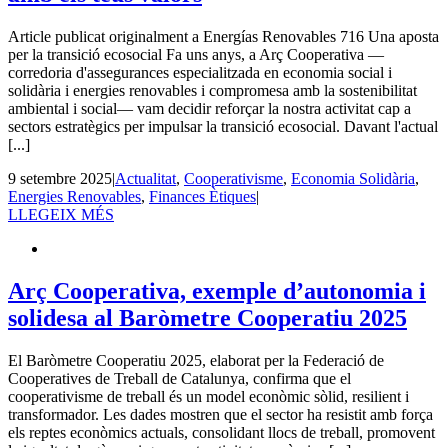
Article publicat originalment a Energías Renovables 716 Una aposta
per la transició ecosocial Fa uns anys, a Arç Cooperativa —
corredoria d'assegurances especialitzada en economia social i
solidària i energies renovables i compromesa amb la sostenibilitat
ambiental i social— vam decidir reforçar la nostra activitat cap a
sectors estratègics per impulsar la transició ecosocial. Davant l'actual
[...]
9 setembre 2025
|
Actualitat
,
Cooperativisme
,
Economia Solidària
,
Energies Renovables
,
Finances Ètiques
|
LLEGEIX MÉS
Arç Cooperativa, exemple d’autonomia i
solidesa al Baròmetre Cooperatiu 2025
El Baròmetre Cooperatiu 2025, elaborat per la Federació de
Cooperatives de Treball de Catalunya, confirma que el
cooperativisme de treball és un model econòmic sòlid, resilient i
transformador. Les dades mostren que el sector ha resistit amb força
els reptes econòmics actuals, consolidant llocs de treball, promovent