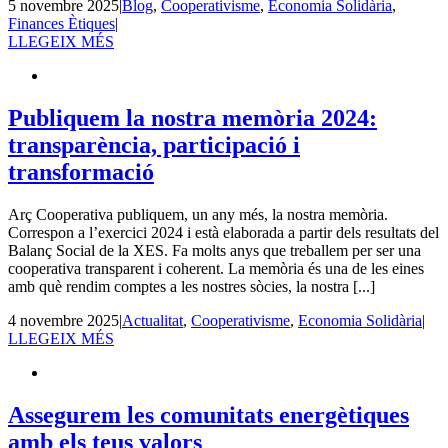
5 novembre 2025
|
Blog
,
Cooperativisme
,
Economia Solidària
,
Finances Ètiques
|
LLEGEIX MÉS
Publiquem la nostra memòria 2024:
transparència, participació i
transformació
Arç Cooperativa publiquem, un any més, la nostra memòria.
Correspon a l’exercici 2024 i està elaborada a partir dels resultats del
Balanç Social de la XES. Fa molts anys que treballem per ser una
cooperativa transparent i coherent. La memòria és una de les eines
amb què rendim comptes a les nostres sòcies, la nostra [...]
4 novembre 2025
|
Actualitat
,
Cooperativisme
,
Economia Solidària
|
LLEGEIX MÉS
Assegurem les comunitats energètiques
amb els teus valors