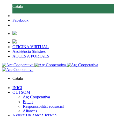
Català
Castellano
Facebook
OFICINA VIRTUAL
Assistència Sinistres
ACCÉS A PORTALS
Català
Castellano
INICI
QUI SOM
Arç Cooperativa
Equip
Responsabilitat ecosocial
Aliances
ASSEGURANÇA ÈTICA