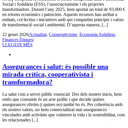
Social i Solidària (ESS), l’associacionisme i els projectes
transformadors. Durant l’any 2025, hem aportat un total de 93.000 €
en retorns econòmics i patrocinis. Aquests recursos han arribat a
entitats, col·lectius i iniciatives amb qui compartim principis i valors
de transformació social i ambiental. D’aquesta manera, [...]
22 gener 2026
|
Actualitat
,
Cooperativisme
,
Economia Solidària
,
Finances Ètiques
|
LLEGEIX MÉS
Assegurances i salut: és possible una
mirada crítica, cooperativista i
transformadora?
La salut com a servei públic essencial Des dels nostres inicis, hem
entès que consumir és un acte polític i que decidir quines
assegurances oferim (i quines no) també ho és. Per coherència amb
els nostres valors, no hem comercialitzat mai assegurances
vinculades amb activitats que vulneren la vida i la sostenibilitat, com
les relacionades [...]