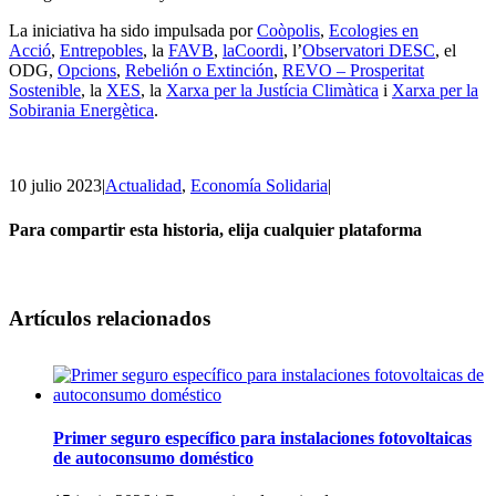
La iniciativa ha sido impulsada por
Coòpolis
,
Ecologies en
Acció
,
Entrepobles
, la
FAVB
,
laCoordi
, l’
Observatori DESC
, el
ODG,
Opcions
,
Rebelión o Extinción
,
REVO – Prosperitat
Sostenible
, la
XES
, la
Xarxa per la Justícia Climàtica
i
Xarxa per la
Sobirania Energètica
.
10 julio 2023
|
Actualidad
,
Economía Solidaria
|
Para compartir esta historia, elija cualquier plataforma
Facebook
Twitter
Linkedin
Email
Artículos relacionados
Primer seguro específico para instalaciones fotovoltaicas
de autoconsumo doméstico