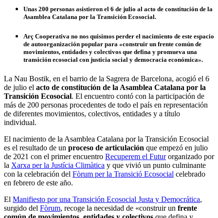
Unas 200 personas asistieron el 6 de julio al acto de constitución de la
Asamblea Catalana por la Transición Ecosocial.
Arç Cooperativa no nos quisimos perder el nacimiento de este espacio
de autoorganización popular para «construir un frente común de
movimientos, entidades y colectivos que defina y promueva una
transición ecosocial con justicia social y democracia económica».
La Nau Bostik, en el barrio de la Sagrera de Barcelona, acogió el 6
de julio el
acto de constitución de la Asamblea Catalana por la
Transición Ecosocial
. El encuentro contó con la participación de
más de 200 personas procedentes de todo el país en representación
de diferentes movimientos, colectivos, entidades y a título
individual.
El nacimiento de la Asamblea Catalana por la Transición Ecosocial
es el resultado de un
proceso de articulación
que empezó en julio
de 2021 con el primer encuentro
Recuperem el Futur
organizado por
la
Xarxa per la Justícia Climàtica
y que vivió un punto culminante
con la celebración del
Fòrum per la Transició Ecosocial
celebrado
en febrero de este año.
El
Manifiesto por una Transición Ecosocial Justa y Democrática
,
surgido del
Fòrum
, recoge la necesidad de «construir un
frente
común de movimientos, entidades y colectivos
que defina y