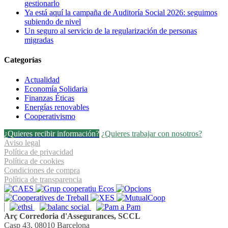
gestionarlo
gestionarlo
Ya está aquí la campaña de Auditoría Social 2026: seguimos
subiendo de nivel
Un seguro al servicio de la regularización de personas
migradas
Categorías
Actualidad
Economía Solidaria
Finanzas Éticas
Energías renovables
Cooperativismo
¿Quieres recibir información?
¿Quieres trabajar con nosotros?
Aviso legal
Política de privacidad
Política de cookies
Condiciones de compra
Política de transparencia
Arç Corredoria d'Assegurances, SCCL
Casp 43, 08010 Barcelona