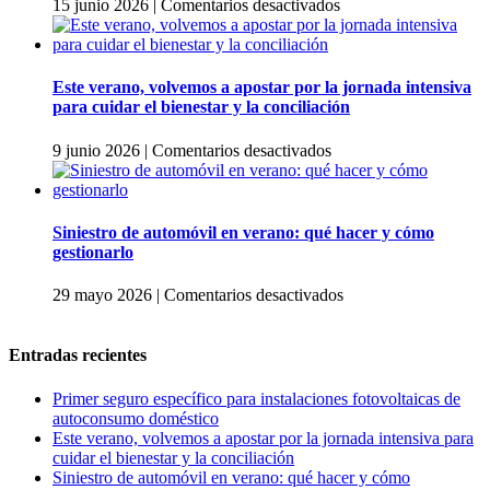
en
15 junio 2026
|
Comentarios desactivados
Primer
seguro
específico
para
Este verano, volvemos a apostar por la jornada intensiva
instalaciones
para cuidar el bienestar y la conciliación
fotovoltaicas
de
en
9 junio 2026
|
Comentarios desactivados
autoconsumo
Este
doméstico
verano,
volvemos
a
Siniestro de automóvil en verano: qué hacer y cómo
apostar
gestionarlo
por
la
en
29 mayo 2026
|
Comentarios desactivados
jornada
Siniestro
intensiva
de
para
automóvil
Entradas recientes
cuidar
en
el
verano:
Primer seguro específico para instalaciones fotovoltaicas de
bienestar
qué
autoconsumo doméstico
y
hacer
Este verano, volvemos a apostar por la jornada intensiva para
la
y
cuidar el bienestar y la conciliación
conciliación
cómo
Siniestro de automóvil en verano: qué hacer y cómo