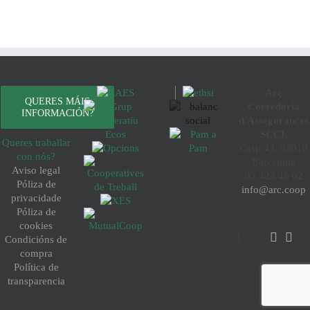
Arç
QUERES MÁIS
Corredoria
INFORMACIÓN?
d'Assegurances
SCCL
Queres traballar
Casp 43, 08010
con nós?
Barcelona
Aviso legal
93 423 46 02
Póliza de
info@arc.coop
privacidade
Póliza de
cookies
Condicións de
compra
Política de
transparencia