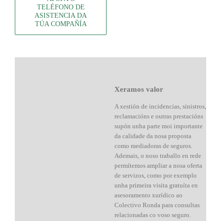
TELÉFONO DE
ASISTENCIA DA
TÚA COMPAÑÍA
Xeramos valor
A xestión de incidencias, sinistros,
reclamacións e outras prestacións
supón unha parte moi importante
da calidade da nosa proposta
como mediadoras de seguros.
Ademais, o noso traballo en rede
permítemos ampliar a nosa oferta
de servizos, como por exemplo
unha primeira visita gratuíta en
asesoramento xurídico ao
Colectivo Ronda para consultas
relacionadas co voso seguro.