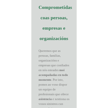
Comprometidas
coas persoas,
empresas e
organizacións
Queremos que as
persoas, familias,
organizacións e
empresas que confiades
en nós esteades
moi
acompañadas en todo
momento
. Por isto,
pomos ao voso dispor
un equipo de
profesionais que ofrece
asistencia
e xestiona os
vosos sinistros cun