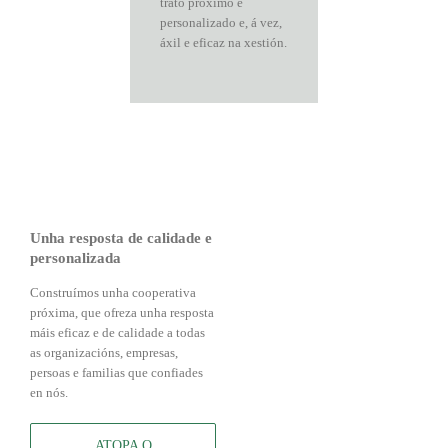
trato próximo e
personalizado e, á vez,
áxil e eficaz na xestión.
Unha resposta de calidade e
personalizada
Construímos unha cooperativa
próxima, que ofreza unha resposta
máis eficaz e de calidade a todas
as organizacións, empresas,
persoas e familias que confiades
en nós.
ATOPA O