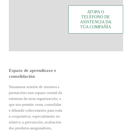
ATOPA O
TELÉFONO DE
ASISTENCIA DA
TÚA COMPAÑÍA
Espazo de aprendizaxe e
consolidación
S
itu
amos
a x
estión de sinistros e
prestacións nun espazo
c
entral
da
estrutura da nosa organización
,
o
q
ue nos permite
xerar, consolidar
e difundir coñecemento
para toda
a cooperativa; especialmente no
relativo a prevención, avaliación
dos produtos aseguradores,