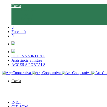
Català
Castellano
Euskara
Galego
English
Facebook
OFICINA VIRTUAL
Assistència Sinistres
ACCÉS A PORTALS
Català
Castellano
Euskara
Galego
English
INICI
QUI SOM