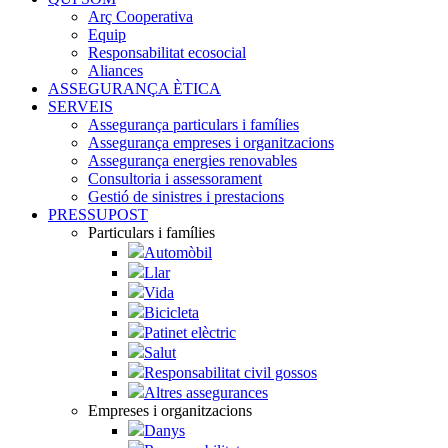
Arç Cooperativa
Equip
Responsabilitat ecosocial
Aliances
ASSEGURANÇA ÈTICA
SERVEIS
Assegurança particulars i famílies
Assegurança empreses i organitzacions
Assegurança energies renovables
Consultoria i assessorament
Gestió de sinistres i prestacions
PRESSUPOST
Particulars i famílies
Automòbil
Llar
Vida
Bicicleta
Patinet elèctric
Salut
Responsabilitat civil gossos
Altres assegurances
Empreses i organitzacions
Danys