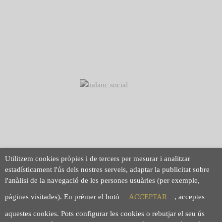
Política de transparència
Arç Corredoria d'Assegurances, SCCL
Casp 43, 08010 Barcelona
93 423 46 02
info@arc.coop
Utilitzem cookies pròpies i de tercers per mesurar i analitzar
estadísticament l'ús dels nostres serveis, adaptar la publicitat sobre
l'anàlisi de la navegació de les persones usuàries (per exemple,
pàgines visitades). En prémer el botó
ACCEPTAR
, acceptes
aquestes cookies. Pots configurar les cookies o rebutjar el seu ús