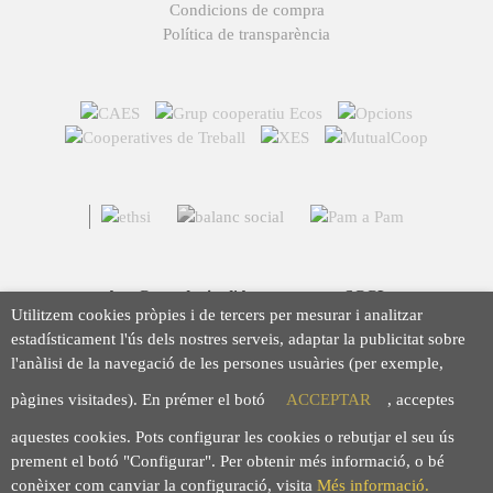
Condicions de compra
Política de transparència
Arç Corredoria d'Assegurances, SCCL
Utilitzem cookies pròpies i de tercers per mesurar i analitzar
Casp 43, 08010 Barcelona
estadísticament l'ús dels nostres serveis, adaptar la publicitat sobre
93 423 46 02
l'anàlisi de la navegació de les persones usuàries (per exemple,
info@arc.coop
pàgines visitades). En prémer el botó
ACCEPTAR
, acceptes
aquestes cookies. Pots configurar les cookies o rebutjar el seu ús
prement el botó "Configurar". Per obtenir més informació, o bé
conèixer com canviar la configuració, visita
Més informació.