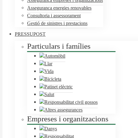
Assegurança empreses i organitzacions
Assegurança energies renovables
Consultoria i assessorament
Gestió de sinistres i prestacions
PRESSUPOST
Particulars i famílies
Automòbil
Llar
Vida
Bicicleta
Patinet elèctric
Salut
Responsabilitat civil gossos
Altres assegurances
Empreses i organitzacions
Danys
Responsabilitat