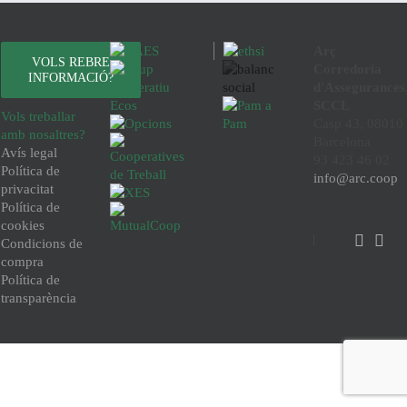
Arç
VOLS REBRE
Corredoria
INFORMACIÓ?
d'Assegurances
SCCL
Vols treballar
Casp 43, 08010
amb nosaltres?
Barcelona
Avís legal
93 423 46 02
Política de
info@arc.coop
privacitat
Política de
cookies
Condicions de
compra
Política de
transparència