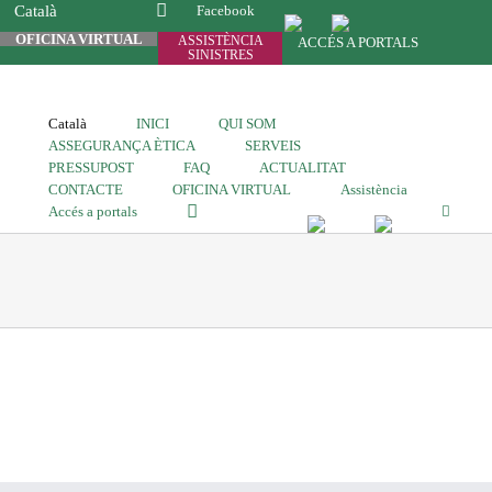
Català
Facebook
OFICINA VIRTUAL
ASSISTÈNCIA
ACCÉS A PORTALS
SINISTRES
Català
INICI
QUI SOM
ASSEGURANÇA ÈTICA
SERVEIS
PRESSUPOST
FAQ
ACTUALITAT
CONTACTE
OFICINA VIRTUAL
Assistència
Accés a portals