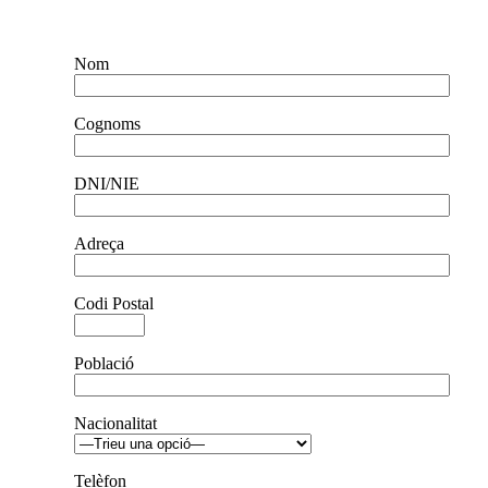
Pas 1 de 3
Nom
Cognoms
DNI/NIE
Adreça
Codi Postal
Població
Nacionalitat
Telèfon