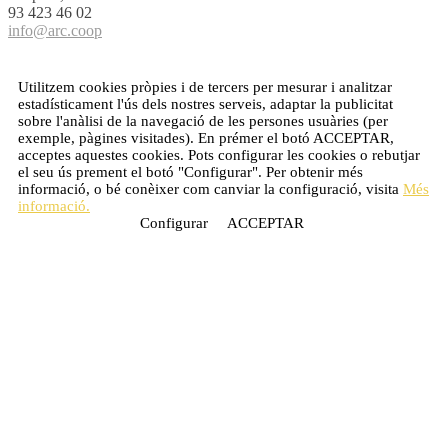
93 423 46 02
info@arc.coop
Utilitzem cookies pròpies i de tercers per mesurar i analitzar
estadísticament l'ús dels nostres serveis, adaptar la publicitat
sobre l'anàlisi de la navegació de les persones usuàries (per
exemple, pàgines visitades). En prémer el botó
ACCEPTAR
,
acceptes aquestes cookies. Pots configurar les cookies o rebutjar
el seu ús prement el botó "Configurar". Per obtenir més
informació, o bé conèixer com canviar la configuració, visita
Més
informació.
Configurar
ACCEPTAR