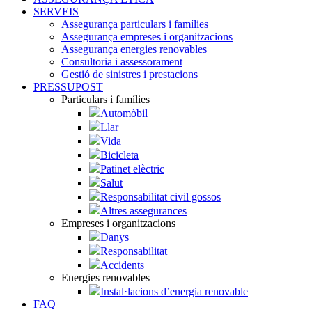
SERVEIS
Assegurança particulars i famílies
Assegurança empreses i organitzacions
Assegurança energies renovables
Consultoria i assessorament
Gestió de sinistres i prestacions
PRESSUPOST
Particulars i famílies
Automòbil
Llar
Vida
Bicicleta
Patinet elèctric
Salut
Responsabilitat civil gossos
Altres assegurances
Empreses i organitzacions
Danys
Responsabilitat
Accidents
Energies renovables
Instal·lacions d’energia renovable
FAQ