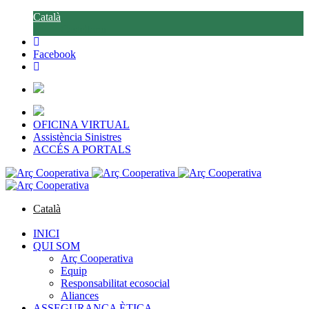
Català
Castellano
Facebook
OFICINA VIRTUAL
Assistència Sinistres
ACCÉS A PORTALS
Català
Castellano
INICI
QUI SOM
Arç Cooperativa
Equip
Responsabilitat ecosocial
Aliances
ASSEGURANÇA ÈTICA