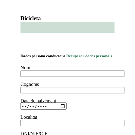
Bicicleta
Pas 3 de 3
Dades persona conductora
Recuperar dades personals
Nom
Cognoms
Data de naixement
Localitat
DNI/NIE/CIF