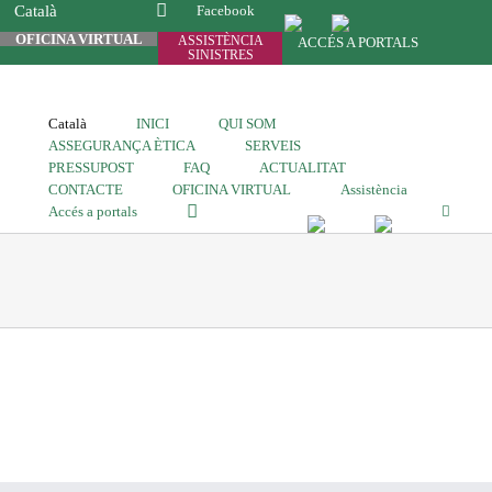
Català
Facebook
OFICINA VIRTUAL
ASSISTÈNCIA
ACCÉS A PORTALS
SINISTRES
Català
INICI
QUI SOM
ASSEGURANÇA ÈTICA
SERVEIS
PRESSUPOST
FAQ
ACTUALITAT
CONTACTE
OFICINA VIRTUAL
Assistència
Accés a portals