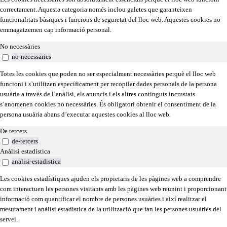
correctament. Aquesta categoria només inclou galetes que garanteixen
funcionalitats bàsiques i funcions de seguretat del lloc web. Aquestes cookies no
emmagatzemen cap informació personal.
No necessàries
no-necessaries
Totes les cookies que poden no ser especialment necessàries perquè el lloc web
funcioni i s’utilitzen específicament per recopilar dades personals de la persona
usuària a través de l’anàlisi, els anuncis i els altres continguts incrustats
s’anomenen cookies no necessàries. És obligatori obtenir el consentiment de la
persona usuària abans d’executar aquestes cookies al lloc web.
De tercers
de-tercers
Anàlisi estadística
analisi-estadistica
Les cookies estadístiques ajuden els propietaris de les pàgines web a comprendre
com interactuen les persones visitants amb les pàgines web reunint i proporcionant
informació com quantificar el nombre de persones usuàries i així realitzar el
mesurament i anàlisi estadística de la utilització que fan les persones usuàries del
servei.