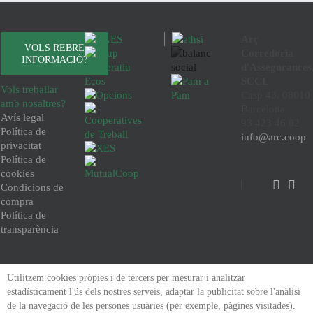
Arç
VOLS REBRE
Corredoria
INFORMACIÓ?
d'Assegurances
SCCL
Vols treballar
Casp 43, 08010
amb nosaltres?
Barcelona
Avís legal
93 423 46 02
Política de
info@arc.coop
privacitat
Política de
cookies
Condicions de
compra
Política de
transparència
Utilitzem cookies pròpies i de tercers per mesurar i analitzar
estadísticament l'ús dels nostres serveis, adaptar la publicitat sobre l'anàlisi
de la navegació de les persones usuàries (per exemple, pàgines visitades).