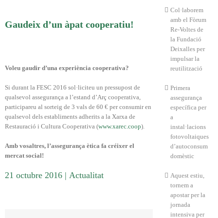
Col·laborem
amb el Fòrum
Gaudeix d’un àpat cooperatiu!
Re-Voltes de
la Fundació
Deixalles per
impulsar la
Voleu gaudir d’una experiència cooperativa?
reutilització
Si durant la FESC 2016 sol·liciteu un pressupost de
Primera
qualsevol assegurança a l’estand d’Arç cooperativa,
assegurança
participareu al sorteig de 3 vals de 60 € per consumir en
específica per
qualsevol dels establiments adherits a la Xarxa de
a
Restauració i Cultura Cooperativa (
www.xarec.coop
).
instal·lacions
fotovoltaiques
Amb vosaltres, l’assegurança ètica fa créixer el
d’autoconsum
mercat social!
domèstic
21 octubre 2016
|
Actualitat
Aquest estiu,
tornem a
apostar per la
jornada
intensiva per