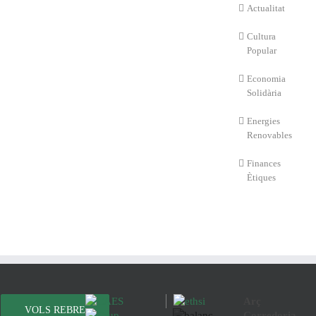
Actualitat
Cultura
Popular
Economia
Solidària
Energies
Renovables
Finances
Ètiques
Arç
VOLS REBRE
Corredoria