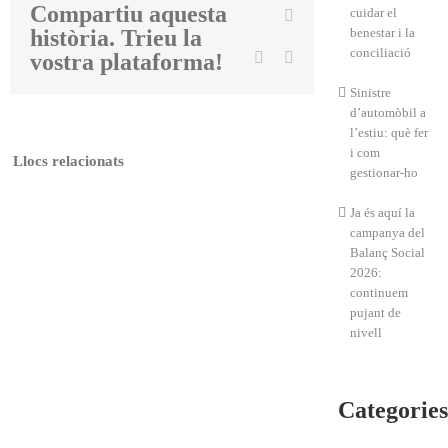
Compartiu aquesta
cuidar el
Facebook
història. Trieu la
Twitter
benestar i la
conciliació
Linkedin
Email
vostra plataforma!
Sinistre
d’automòbil a
l’estiu: què fer
i com
Llocs relacionats
gestionar-ho
Ja és aquí la
campanya del
Balanç Social
2026:
continuem
pujant de
nivell
Categories