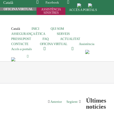
Català
Facebook
OFICINA VIRTUAL
ASSISTÈNCIA
ACCÉS A PORTALS
SINISTRES
Català
INICI
QUI SOM
ASSEGURANÇA ÈTICA
SERVEIS
PRESSUPOST
FAQ
ACTUALITAT
CONTACTE
OFICINA VIRTUAL
Assistència
Accés a portals
Últimes
Anterior
Següent
notícies