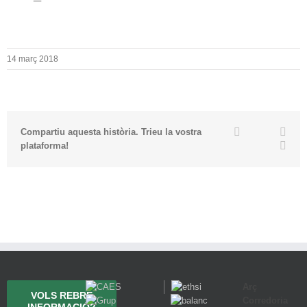
14 març 2018
Twitter
Facebook
Link
Compartiu aquesta història. Trieu la vostra
Emai
plataforma!
Arç
VOLS REBRE
Corredoria