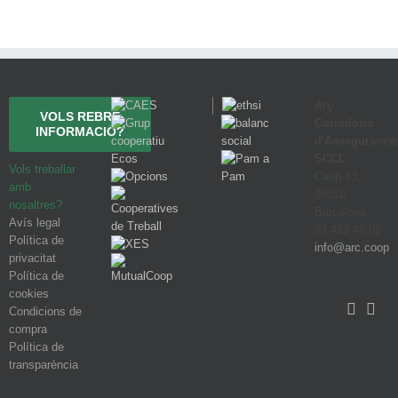
Arç
VOLS REBRE
Corredoria
INFORMACIÓ?
d'Assegurance
SCCL
Vols treballar
Casp 43,
amb
08010
nosaltres?
Barcelona
Avís legal
93 423 46 02
Política de
info@arc.coop
privacitat
Política de
cookies
Condicions de
compra
Política de
transparència