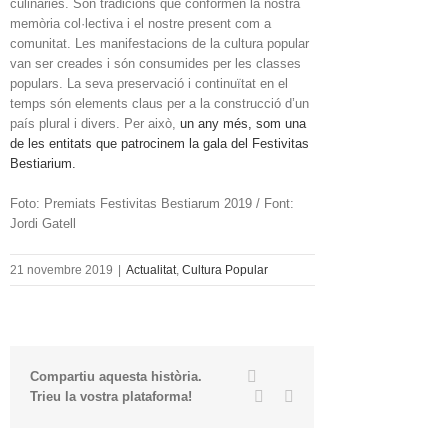
culinàries. Són tradicions que conformen la nostra
memòria col·lectiva i el nostre present com a
comunitat. Les manifestacions de la cultura popular
van ser creades i són consumides per les classes
populars. La seva preservació i continuïtat en el
temps són elements claus per a la construcció d’un
país plural i divers. Per això,
un any més, som una
de les entitats que patrocinem la gala del Festivitas
Bestiarium.
Foto: Premiats Festivitas Bestiarum 2019 / Font:
Jordi Gatell
21 novembre 2019
|
Actualitat
,
Cultura Popular
Twitter
Facebook
Compartiu aquesta història.
Linkedin
Email
Trieu la vostra plataforma!