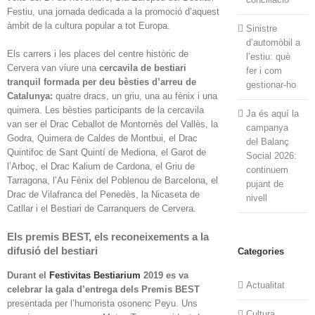
Festiu, una jornada dedicada a la promoció d’aquest
àmbit de la cultura popular a tot Europa.
Sinistre
d’automòbil a
Els carrers i les places del centre històric de
l’estiu: què
Cervera van viure una
cercavila de bestiari
fer i com
tranquil formada per deu bèsties d’arreu de
gestionar-ho
Catalunya:
quatre dracs, un griu, una au fènix i una
quimera. Les bèsties participants de la cercavila
Ja és aquí la
van ser el Drac Ceballot de Montornès del Vallès, la
campanya
Godra, Quimera de Caldes de Montbui, el Drac
del Balanç
Quintifoc de Sant Quintí de Mediona, el Garot de
Social 2026:
l’Arboç, el Drac Kalium de Cardona, el Griu de
continuem
Tarragona, l’Au Fènix del Poblenou de Barcelona, el
pujant de
Drac de Vilafranca del Penedès, la Nicaseta de
nivell
Catllar i el Bestiari de Carranquers de Cervera.
Els premis BEST, els
reconeixements a la
difusió del bestiari
Categories
Durant el
Festivitas Bestiarium
2019 es va
Actualitat
celebrar la gala d’entrega dels Premis BEST
presentada per l’humorista osonenc Peyu. Uns
Cultura