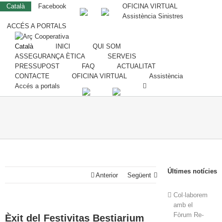
Català
Facebook
OFICINA VIRTUAL
Assistència Sinistres
ACCÉS A PORTALS
Català
INICI
QUI SOM
ASSEGURANÇA ÈTICA
SERVEIS
PRESSUPOST
FAQ
ACTUALITAT
CONTACTE
OFICINA VIRTUAL
Assistència
Accés a portals
Últimes notícies
Anterior
Següent
Col·laborem
amb el
Fòrum Re-
Èxit del Festivitas Bestiarium