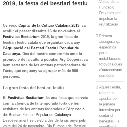
Voltes de la
2019, la festa del bestiari festiu
Fundació
Deixalles per
impulsar la
reutilització
Cervera,
Capital de la Cultura Catalana 2019
, va
acollir el passat dissabte 16 de novembre el
Primera
Festivitas Bestiarium
2019, la gran festa de
assegurança
bestiari festiu català que organitza cada any
específica
l’
Agrupació del Bestiari Festiu i Popular de
per a
Catalunya
. Des del nostre compromís amb la
instal·lacions
promoció de la cultura popular, Arç Cooperativa
fotovoltaiques
hem estat una de les entitats patrocinadores de
d’autoconsum
l’acte, que enguany va agrupar més de 500
domèstic
persones.
Aquest estiu,
La gran festa del bestiari festiu
tornem a
El
Festivitas Bestiarium
és una festa que serveix
apostar per
com a cloenda de la temporada forta de les
la jornada
activitats de les entitats federades
a l’
Agrupació
intensiva per
del Bestiari Festiu i Popular de Catalunya
.
cuidar el
L’esdeveniment se celebra des de fa sis anys pels
benestar i la
volts del 24 de novembre, Dia Europeu del Bestiari
conciliació