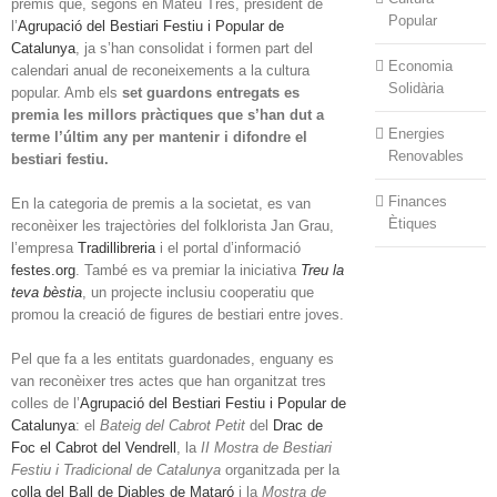
premis que, segons en Mateu Tres, president de
Popular
l’
Agrupació del Bestiari Festiu i Popular de
Catalunya
, ja s’han consolidat i formen part del
Economia
calendari anual de reconeixements a la cultura
Solidària
popular. Amb els
set guardons entregats es
premia les millors pràctiques que s’han dut a
Energies
terme l’últim any per mantenir i difondre el
Renovables
bestiari festiu.
Finances
En la categoria de premis a la societat, es van
Ètiques
reconèixer les trajectòries del folklorista Jan Grau,
l’empresa
Tradillibreria
i el portal d’informació
festes.org
. També es va premiar la iniciativa
Treu la
teva bèstia
, un projecte inclusiu cooperatiu que
promou la creació de figures de bestiari entre joves.
Pel que fa a les entitats guardonades, enguany es
van reconèixer tres actes que han organitzat tres
colles de l’
Agrupació del Bestiari Festiu i Popular de
Catalunya
: el
Bateig del Cabrot Petit
del
Drac de
Foc el Cabrot del Vendrell
, la
II Mostra de Bestiari
Festiu i Tradicional de Catalunya
organitzada per la
colla del Ball de Diables de Mataró
i la
Mostra de