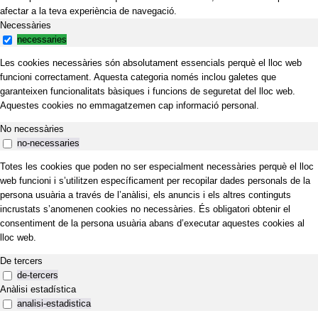
afectar a la teva experiència de navegació.
Necessàries
necessaries
Les cookies necessàries són absolutament essencials perquè el lloc web
funcioni correctament. Aquesta categoria només inclou galetes que
garanteixen funcionalitats bàsiques i funcions de seguretat del lloc web.
Aquestes cookies no emmagatzemen cap informació personal.
No necessàries
no-necessaries
Totes les cookies que poden no ser especialment necessàries perquè el lloc
web funcioni i s’utilitzen específicament per recopilar dades personals de la
persona usuària a través de l’anàlisi, els anuncis i els altres continguts
incrustats s’anomenen cookies no necessàries. És obligatori obtenir el
consentiment de la persona usuària abans d’executar aquestes cookies al
lloc web.
De tercers
de-tercers
Anàlisi estadística
analisi-estadistica