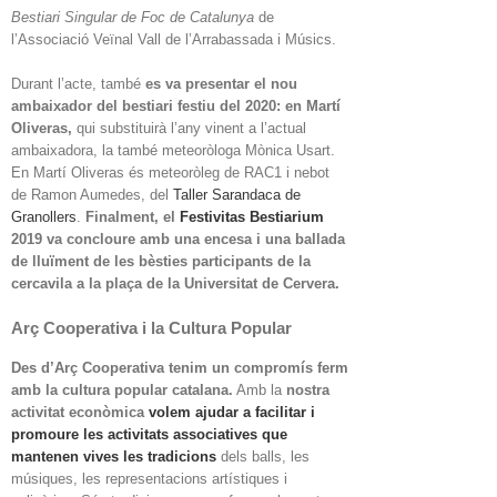
Bestiari Singular de Foc de Catalunya
de
l’Associació Veïnal Vall de l’Arrabassada i Músics.
Durant l’acte, també
es va presentar el nou
ambaixador del bestiari festiu del 2020: en Martí
Oliveras,
qui substituirà l’any vinent a l’actual
ambaixadora, la també meteoròloga Mònica Usart.
En Martí Oliveras és meteoròleg de RAC1 i nebot
de Ramon Aumedes, del
Taller Sarandaca de
Granollers
.
Finalment, el
Festivitas Bestiarium
2019
va concloure amb una encesa i una ballada
de lluïment de les bèsties participants de la
cercavila a la plaça de la Universitat de Cervera.
Arç Cooperativa i la Cultura Popular
Des d’Arç Cooperativa tenim un compromís ferm
amb la cultura popular catalana.
Amb la
nostra
activitat econòmica
volem ajudar a facilitar i
promoure les activitats associatives que
mantenen vives les tradicions
dels balls, les
músiques, les representacions artístiques i