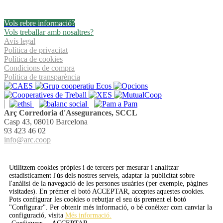
Facebook
Twitter
Linkedin
Email
Vols rebre informació?
Vols treballar amb nosaltres?
Avís legal
Política de privacitat
Política de cookies
Condicions de compra
Política de transparència
Arç Corredoria d'Assegurances, SCCL
Casp 43, 08010 Barcelona
93 423 46 02
info@arc.coop
Utilitzem cookies pròpies i de tercers per mesurar i analitzar
estadísticament l'ús dels nostres serveis, adaptar la publicitat sobre
l'anàlisi de la navegació de les persones usuàries (per exemple, pàgines
visitades). En prémer el botó
ACCEPTAR
, acceptes aquestes cookies.
Pots configurar les cookies o rebutjar el seu ús prement el botó
"Configurar". Per obtenir més informació, o bé conèixer com canviar la
configuració, visita
Més informació.