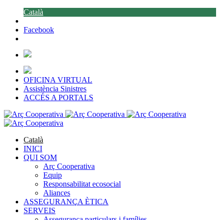
Català
Facebook
OFICINA VIRTUAL
Assistència Sinistres
ACCÉS A PORTALS
Català
INICI
QUI SOM
Arç Cooperativa
Equip
Responsabilitat ecosocial
Aliances
ASSEGURANÇA ÈTICA
SERVEIS
Assegurança particulars i famílies