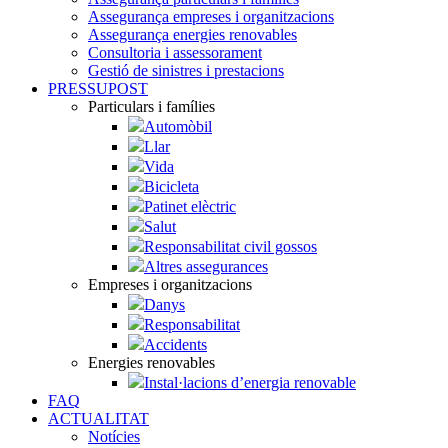
Assegurança empreses i organitzacions
Assegurança energies renovables
Consultoria i assessorament
Gestió de sinistres i prestacions
PRESSUPOST
Particulars i famílies
Automòbil
Llar
Vida
Bicicleta
Patinet elèctric
Salut
Responsabilitat civil gossos
Altres assegurances
Empreses i organitzacions
Danys
Responsabilitat
Accidents
Energies renovables
Instal·lacions d’energia renovable
FAQ
ACTUALITAT
Notícies