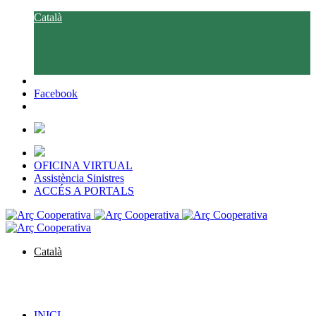
Català
Castellano
Euskara
Galego
English
Facebook
OFICINA VIRTUAL
Assistència Sinistres
ACCÉS A PORTALS
Català
Castellano
Euskara
Galego
English
INICI