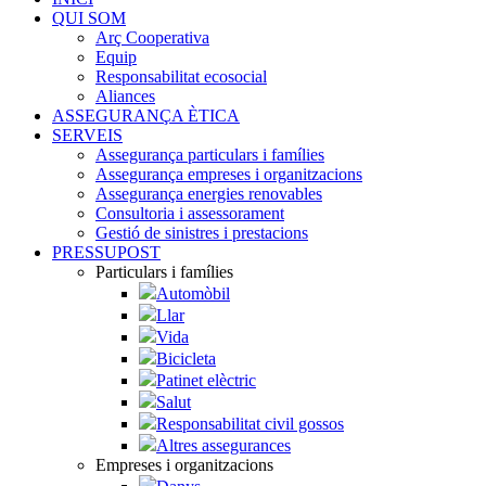
QUI SOM
Arç Cooperativa
Equip
Responsabilitat ecosocial
Aliances
ASSEGURANÇA ÈTICA
SERVEIS
Assegurança particulars i famílies
Assegurança empreses i organitzacions
Assegurança energies renovables
Consultoria i assessorament
Gestió de sinistres i prestacions
PRESSUPOST
Particulars i famílies
Automòbil
Llar
Vida
Bicicleta
Patinet elèctric
Salut
Responsabilitat civil gossos
Altres assegurances
Empreses i organitzacions