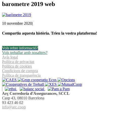
barometre 2019 web
10 novembre 2020
|
Compartiu aquesta història. Trieu la vostra plataforma!
Facebook
Twitter
Linkedin
Email
Vols rebre informació?
Vols treballar amb nosaltres?
Avís legal
Política de privacitat
Política de cookies
Condicions de compra
Política de transparència
Arç Corredoria d'Assegurances, SCCL
Casp 43, 08010 Barcelona
93 423 46 02
info@arc.coop