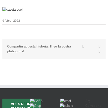
9 febrer 2022
Twitter
Facebook
Link
Compartiu aquesta història. Trieu la vostra
Emai
plataforma!
Arç
VOLS REBRE
Corredoria