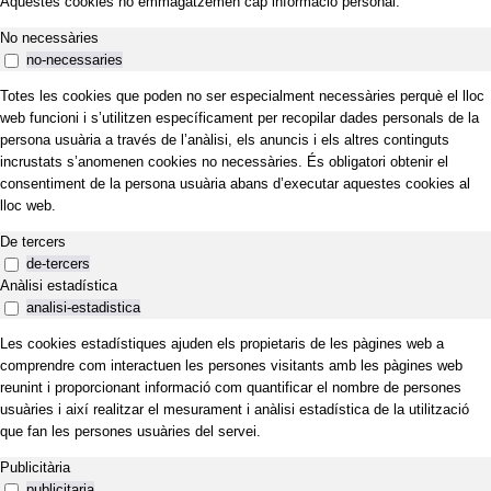
Aquestes cookies no emmagatzemen cap informació personal.
No necessàries
no-necessaries
Totes les cookies que poden no ser especialment necessàries perquè el lloc
web funcioni i s’utilitzen específicament per recopilar dades personals de la
persona usuària a través de l’anàlisi, els anuncis i els altres continguts
incrustats s’anomenen cookies no necessàries. És obligatori obtenir el
consentiment de la persona usuària abans d’executar aquestes cookies al
lloc web.
De tercers
de-tercers
Anàlisi estadística
analisi-estadistica
Les cookies estadístiques ajuden els propietaris de les pàgines web a
comprendre com interactuen les persones visitants amb les pàgines web
reunint i proporcionant informació com quantificar el nombre de persones
usuàries i així realitzar el mesurament i anàlisi estadística de la utilització
que fan les persones usuàries del servei.
Publicitària
publicitaria