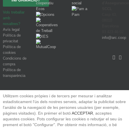
INFORMACIÓ?
d'Assegurance
SCCL
Vols treballar
Casp 43,
amb
08010
nosaltres?
Barcelona
Avís legal
93 423 46 02
Política de
info@arc.coop
privacitat
Política de
cookies
Condicions de
compra
Política de
transparència
Utilitzem cookies pròpies i de tercers per mesurar i analitzar
estadísticament l'ús dels nostres serveis, adaptar la publicitat sobre
l'anàlisi de la navegació de les persones usuàries (per exemple,
pàgines visitades). En prémer el botó
ACCEPTAR
, acceptes
aquestes cookies. Pots configurar les cookies o rebutjar el seu ús
prement el botó "Configurar". Per obtenir més informació, o bé