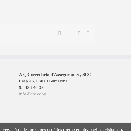
Twitter
Facebook
Linkedin
Email
Arç Corredoria d'Assegurances, SCCL
Casp 43, 08010 Barcelona
93 423 46 02
info@arc.coop
la navegació de les persones usuàries (per exemple, pàgines visitades).