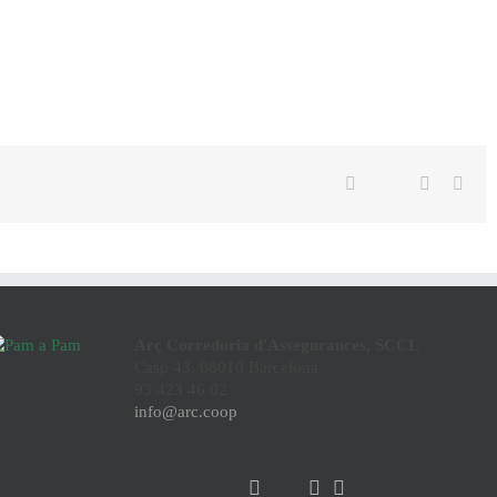
Twitter
Facebook
Linkedin
Emai
Arç Corredoria d'Assegurances, SCCL
Casp 43, 08010 Barcelona
93 423 46 02
info@arc.coop