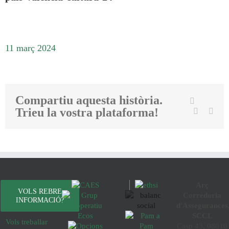
11 març 2024
Compartiu aquesta història.
Twit
Facebook
Trieu la vostra plataforma!
Linkedin
Emai
Arç
VOLS REBRE
Corredoria
INFORMACIÓ?
d'Assegurances
SCCL
Vols treballar
Casp 43, 08010