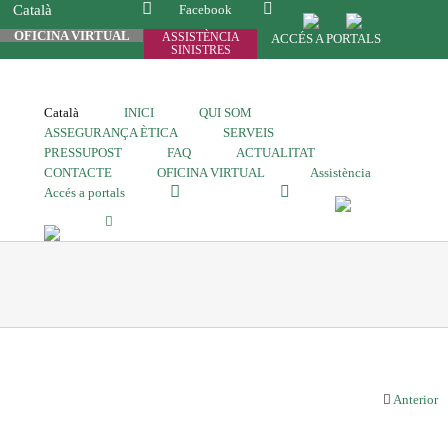
Català
Facebook
OFICINA VIRTUAL
ASSISTÈNCIA
ACCÉS A PORTALS
SINISTRES
Català
INICI
QUI SOM
ASSEGURANÇA ÈTICA
SERVEIS
PRESSUPOST
FAQ
ACTUALITAT
CONTACTE
OFICINA VIRTUAL
Assistència
Accés a portals
Anterior