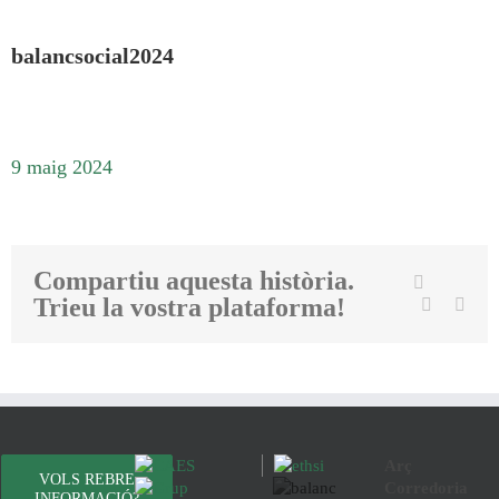
balancsocial2024
9 maig 2024
Compartiu aquesta història.
Twit
Facebook
Trieu la vostra plataforma!
Linkedin
Emai
Arç
VOLS REBRE
Corredoria
INFORMACIÓ?