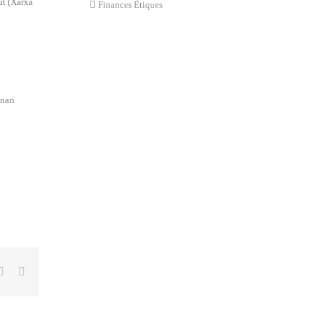
ut (Xarxa
Finances Ètiques
nari
tter
Linkedin
Email