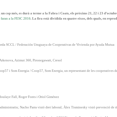
un cop més, es durà a terme a la Fabra i Coats, els pròxims 21, 22 i 23 d’octubr
s faran a la FESC 2016
. La fira està dividida en quatre eixos, dels quals, en repro
orda SCCL / Federación Uruguaya de Cooperativas de Vivienda por Ayuda Mutua
 Arkenova, Azimut 360, Pironegawatt, Cresol
op57 i Som Energia / Coop57, Som Energia, un representant de les cooperatives de
oulaye Fall, Roger Fonts i Oriol Giménez
dministratiu; Nacho Parra visió dret laboral; Àlex Tisminesky visió prevenció de r