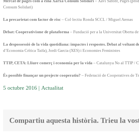
Mercat de pagès com a eina Xarxa Consum Solidari
– Xavi Safont, Pagès (pro
Consum Solidari)
La precarietat com factor de risc
– Col·lectiu Ronda SCCL / Miguel Arenas
Debat: Cooperativisme de plataforma
– Fundació per a la Universitat Oberta d
La despossessió de la vida quotidiana: impactes i respostes. Debat al voltant d
d’Economia Crítica Taifa), Jordi Garcia (XES) i Economies Feministes
TTIP, CETA: Lliure comerç i economia per la vida
– Catalunya No al TTIP / Ca
És possible finançar un projecte cooperatiu?
– Federació de Cooperatives de Tr
5 octubre 2016
|
Actualitat
Compartiu aquesta història. Trieu la vos