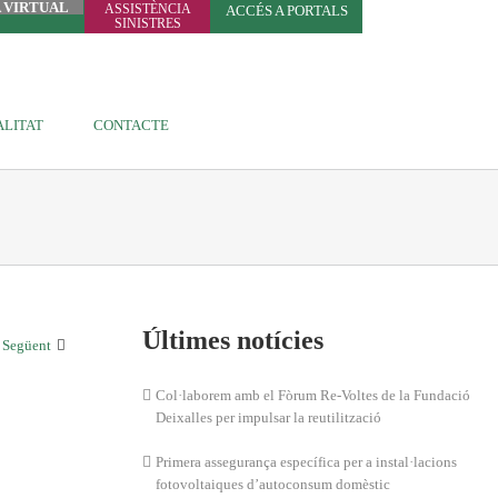
A VIRTUAL
ASSISTÈNCIA
ACCÉS A PORTALS
SINISTRES
LITAT
CONTACTE
Últimes notícies
Següent
Col·laborem amb el Fòrum Re-Voltes de la Fundació
Deixalles per impulsar la reutilització
Primera assegurança específica per a instal·lacions
fotovoltaiques d’autoconsum domèstic