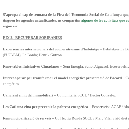
S’apropa el cap de setmana de la Fira de l’Economia Social de Catalunya que, 
tingueu les agendes actualitzades, us compartim
algunes de les activitats que e
segon eix.
EIX 2.- RECUPERAR SOBIRANIES
Experiències internacionals del cooperativisme d’habitatge
– Habitatges La B
(FUCVAM); La Borda; Henrik Gutzon
Renovables. Iniciatives Ciutadanes
– Som Energia, Suno, Aiguasol, Ecoserveis,
Intercooperar per transformar el model energètic: presentació de l’acord
– Co
energètics
Canviant el model immobiliari
– Comunitaria SCCL / Hector Gonzalez
Les Caf: una eina per prevenir la pobresa energètica
– Ecoserveis i ACAF / Abd
Remunicipalització de serveis
– Col·lectiu Ronda SCCL / Marc Vilar visió dret a