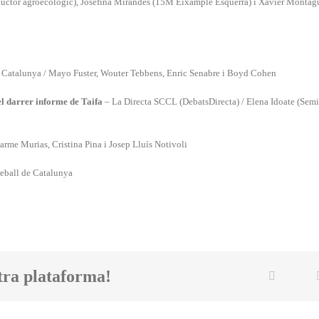
ductor agroecologic), Josefina Mirandes (15M Eixample Esquerra) i Xavier Montag
e Catalunya / Mayo Fuster, Wouter Tebbens, Enric Senabre i Boyd Cohen
el darrer informe de Taifa
– La Directa SCCL (DebatsDirecta) / Elena Idoate (Semi
rme Murias, Cristina Pina i Josep Lluís Notivoli
eball de Catalunya
tra plataforma!
Twi
Facebook