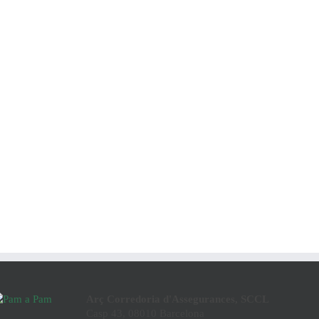
Arç Corredoria d'Assegurances, SCCL
Casp 43, 08010 Barcelona