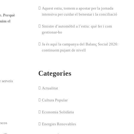
Aquest estiu, tornem a apostar per la jornada
intensiva per cuidar el benestar i la conciliació
e. Perquè
duïm el
Sinistre d’automòbil a l’estiu: què fer i com
gestionar-ho
Ja és aquí la campanya del Balanç Social 2026:
continuem pujant de nivell
Categories
 serveis
Actualitat
Cultura Popular
Economia Solidària
iscos
Energies Renovables