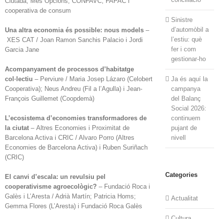
Ciutadà; Més Opcions; CONFAVC; FAPAC i
cooperativa de consum
Sinistre
d’automòbil a
Una altra economia és possible: nous models
–
l’estiu: què
XES CAT / Joan Ramon Sanchis Palacio i Jordi
fer i com
Garcia Jane
gestionar-ho
Acompanyament de processos d’habitatge
col·lectiu
– Perviure / Maria Josep Lázaro (Celobert
Ja és aquí la
Cooperativa); Neus Andreu (Fil a l’Agulla) i Jean-
campanya
François Guillemet (Coopdemà)
del Balanç
Social 2026:
L’ecosistema d’economies transformadores de
continuem
la ciutat
– Altres Economies i Proximitat de
pujant de
Barcelona Activa i CRIC / Alvaro Porro (Altres
nivell
Economies de Barcelona Activa) i Ruben Suriñach
(CRIC)
Categories
El canvi d’escala: un revulsiu pel
cooperativisme agroecològic?
– Fundació Roca i
Galès i L’Aresta / Adrià Martín; Patricia Homs;
Actualitat
Gemma Flores (L’Aresta) i Fundació Roca Galès
Cultura