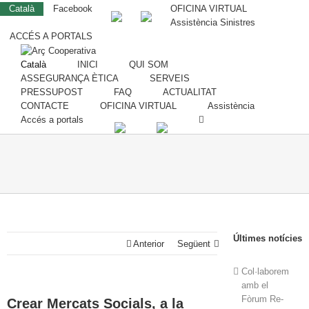
Català
Facebook
OFICINA VIRTUAL
Assistència Sinistres
ACCÉS A PORTALS
Català
INICI
QUI SOM
ASSEGURANÇA ÈTICA
SERVEIS
PRESSUPOST
FAQ
ACTUALITAT
CONTACTE
OFICINA VIRTUAL
Assistència
Accés a portals
Últimes notícies
Anterior
Següent
Col·laborem
amb el
Fòrum Re-
Crear Mercats Socials, a la