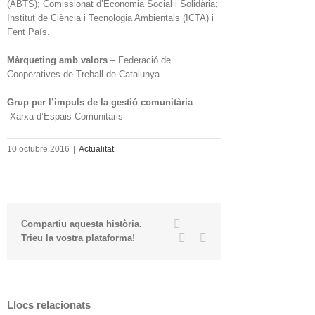
(ABTS); Comissionat d’Economia Social i Solidària;
Institut de Ciència i Tecnologia Ambientals (ICTA) i
Fent País.
Màrqueting amb valors
– Federació de
Cooperatives de Treball de Catalunya
Grup per l’impuls de la gestió comunitària
–
Xarxa d’Espais Comunitaris
10 octubre 2016
|
Actualitat
Twitter
Facebook
Compartiu aquesta història.
Linkedin
Email
Trieu la vostra plataforma!
Llocs relacionats