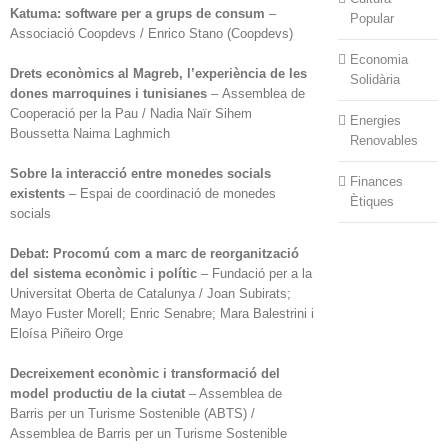
Katuma: software per a grups de consum
–
Popular
Associació Coopdevs / Enrico Stano (Coopdevs)
Economia
Drets econòmics al Magreb, l’experiència de les
Solidària
dones marroquines i tunisianes
– Assemblea de
Cooperació per la Pau / Nadia Naïr Sihem
Energies
Boussetta Naima Laghmich
Renovables
Sobre la interacció entre monedes socials
Finances
existents
– Espai de coordinació de monedes
Ètiques
socials
Debat: Procomú com a marc de reorganització
del sistema econòmic i polític
– Fundació per a la
Universitat Oberta de Catalunya / Joan Subirats;
Mayo Fuster Morell; Enric Senabre; Mara Balestrini i
Eloísa Piñeiro Orge
Decreixement econòmic i transformació del
model productiu de la ciutat
– Assemblea de
Barris per un Turisme Sostenible (ABTS) /
Assemblea de Barris per un Turisme Sostenible