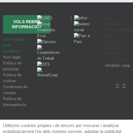
Arç
VOLS REBRE
Corredoria
INFORMACIÓ?
d'Assegurance
SCCL
Vols treballar
Casp 43,
amb
08010
nosaltres?
Barcelona
Avís legal
93 423 46 02
Política de
info@arc.coop
privacitat
Política de
cookies
Condicions de
compra
Política de
transparència
Utilitzem cookies pròpies i de tercers per mesurar i analitzar
estadísticament l'ús dels nostres serveis, adaptar la publicitat