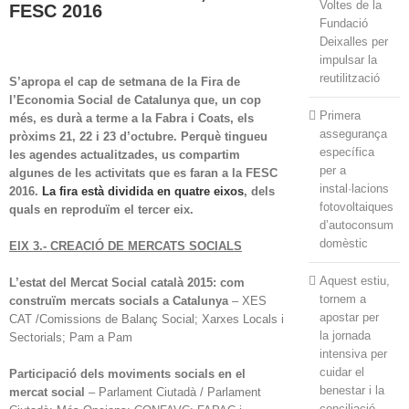
Voltes de la
FESC 2016
Fundació
Deixalles per
impulsar la
reutilització
S’apropa el cap de setmana de la Fira de
l’Economia Social de Catalunya que, un cop
Primera
més, es durà a terme a la Fabra i Coats, els
assegurança
pròxims 21, 22 i 23 d’octubre. Perquè tingueu
específica
les agendes actualitzades, us compartim
per a
algunes de les activitats que es faran a la FESC
instal·lacions
2016.
La fira està dividida en quatre eixos
, dels
fotovoltaiques
quals en reproduïm el tercer eix.
d’autoconsum
domèstic
EIX 3.- CREACIÓ DE MERCATS SOCIALS
Aquest estiu,
L’estat del Mercat Social català 2015: com
tornem a
construïm mercats socials a Catalunya
– XES
apostar per
CAT /Comissions de Balanç Social; Xarxes Locals i
la jornada
Sectorials; Pam a Pam
intensiva per
cuidar el
Participació dels moviments socials en el
benestar i la
mercat social
– Parlament Ciutadà / Parlament
conciliació