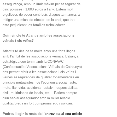
assegurança, amb un límit màxim per assegurat de
cinc pòlisses i 1.000 euros a l’any. Estem molt
orgullosos de poder contribuir, d’aquesta manera, a
mitigar una mica els efectes de la crisi, que tant
està perjudicant les famílies treballadores.
Quin vincle té Atlantis amb les associacions
veïnals i els veïns?
Atlantis té des de fa molts anys uns forts llaços
amb l’àmbit de les associacions veïnals. L’aliança
estratègica que tenim amb la CONFAVC
(Confederació d’Associacions Veïnals de Catalunya)
ens permet oferir a les associacions i als veïns i
veïnes assegurances de qualitat fonamentades en
principis mutualistes i de l’economia social: auto,
moto, llar, vida, accidents, estalvi, responsabilitat
civil, multirriscos de locals, etc… Parlem sempre
d’un servei assegurador amb la millor relació
qualitat/preu i un fort compromís ètic i solidari.
Podreu llegir la resta de
l’entrevista al seu article