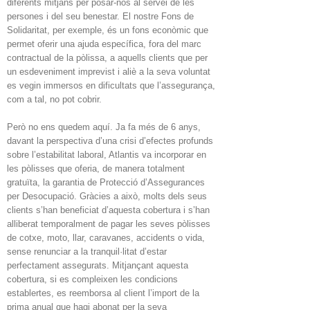
diferents mitjans per posar-nos al servei de les
persones i del seu benestar. El nostre Fons de
Solidaritat, per exemple, és un fons econòmic que
permet oferir una ajuda específica, fora del marc
contractual de la pòlissa, a aquells clients que per
un esdeveniment imprevist i aliè a la seva voluntat
es vegin immersos en dificultats que l’assegurança,
com a tal, no pot cobrir.
Però no ens quedem aquí. Ja fa més de 6 anys,
davant la perspectiva d’una crisi d’efectes profunds
sobre l’estabilitat laboral, Atlantis va incorporar en
les pòlisses que oferia, de manera totalment
gratuïta, la garantia de Protecció d’Assegurances
per Desocupació. Gràcies a això, molts dels seus
clients s’han beneficiat d’aquesta cobertura i s’han
alliberat temporalment de pagar les seves pòlisses
de cotxe, moto, llar, caravanes, accidents o vida,
sense renunciar a la tranquil·litat d’estar
perfectament assegurats. Mitjançant aquesta
cobertura, si es compleixen les condicions
establertes, es reemborsa al client l’import de la
prima anual que hagi abonat per la seva