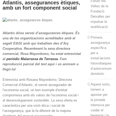
Fòrum Re-
Atlantis, assegurances ètiques,
Voltes de la
amb un fort component social
Fundació
Deixalles per
impulsar la
reutilització
Atlantis dóna servei d’assegurances ètiques. És
Primera
una de les organitzacions acreditades amb el
assegurança
segell EthSI amb qui treballem des d’Arç
específica
Cooperativa. Recentment la seva directora
per a
comercial, Rosa Mayordomo, ha estat entrevistat
instal·lacions
al
periódic Malarrassa de Terrassa
. Fem
fotovoltaiques
reproducció parcial del text aquí i us animem a
d’autoconsum
llegir-la!
domèstic
Entrevista amb Rosana Mayordomo, Directora
Aquest estiu,
Comercial d’Atlantis, el servei assegurador de
tornem a
l’economia social, un bon exemple d’entitat
apostar per
compromesa amb els valors de l’economia social i
la jornada
el desenvolupament sostenible. La seva oferta es
intensiva per
caracteritza per una visió ètica i social de
cuidar el
l’assegurança, que la fa diferent de la majoria
benestar i la
d’entitats del mercat assegurador.