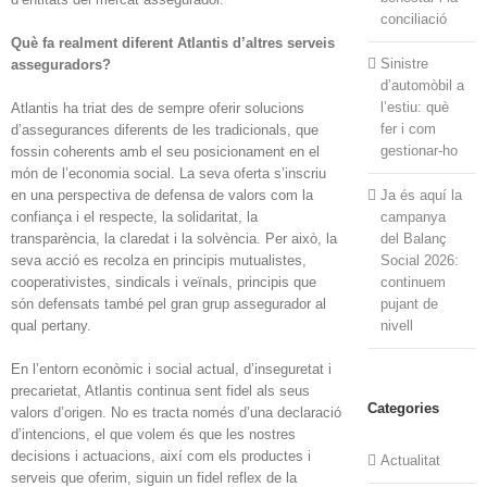
conciliació
Què fa realment diferent Atlantis d’altres serveis
Sinistre
asseguradors?
d’automòbil a
l’estiu: què
Atlantis ha triat des de sempre oferir solucions
fer i com
d’assegurances diferents de les tradicionals, que
gestionar-ho
fossin coherents amb el seu posicionament en el
món de l’economia social. La seva oferta s’inscriu
en una perspectiva de defensa de valors com la
Ja és aquí la
confiança i el respecte, la solidaritat, la
campanya
transparència, la claredat i la solvència. Per això, la
del Balanç
seva acció es recolza en principis mutualistes,
Social 2026:
cooperativistes, sindicals i veïnals, principis que
continuem
són defensats també pel gran grup assegurador al
pujant de
qual pertany.
nivell
En l’entorn econòmic i social actual, d’inseguretat i
precarietat, Atlantis continua sent fidel als seus
Categories
valors d’origen. No es tracta només d’una declaració
d’intencions, el que volem és que les nostres
decisions i actuacions, així com els productes i
Actualitat
serveis que oferim, siguin un fidel reflex de la