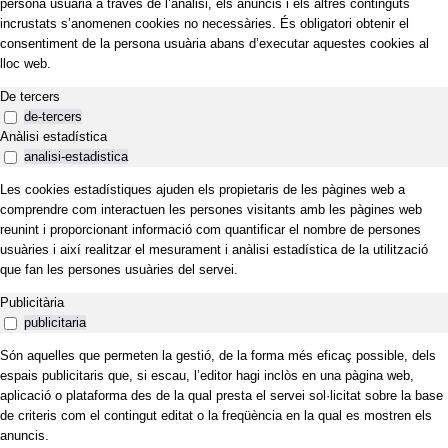
persona usuària a través de l’anàlisi, els anuncis i els altres continguts
incrustats s’anomenen cookies no necessàries. És obligatori obtenir el
consentiment de la persona usuària abans d’executar aquestes cookies al
lloc web.
De tercers
de-tercers
Anàlisi estadística
analisi-estadistica
Les cookies estadístiques ajuden els propietaris de les pàgines web a
comprendre com interactuen les persones visitants amb les pàgines web
reunint i proporcionant informació com quantificar el nombre de persones
usuàries i així realitzar el mesurament i anàlisi estadística de la utilització
que fan les persones usuàries del servei.
Publicitària
publicitaria
Són aquelles que permeten la gestió, de la forma més eficaç possible, dels
espais publicitaris que, si escau, l’editor hagi inclòs en una pàgina web,
aplicació o plataforma des de la qual presta el servei sol·licitat sobre la base
de criteris com el contingut editat o la freqüència en la qual es mostren els
anuncis.