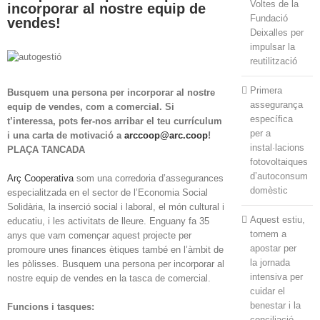
Voltes de la
incorporar al nostre equip de
Fundació
vendes!
Deixalles per
impulsar la
reutilització
Primera
Busquem una persona per incorporar al nostre
assegurança
equip de vendes, com a comercial. Si
específica
t’interessa, pots fer-nos arribar el teu currículum
per a
i una carta de motivació a
arccoop@arc.coop
!
instal·lacions
PLAÇA TANCADA
fotovoltaiques
d’autoconsum
Arç Cooperativa
som una corredoria d’assegurances
domèstic
especialitzada en el sector de l’Economia Social
Solidària, la inserció social i laboral, el món cultural i
Aquest estiu,
educatiu, i les activitats de lleure. Enguany fa 35
tornem a
anys que vam començar aquest projecte per
apostar per
promoure unes finances ètiques també en l’àmbit de
la jornada
les pòlisses. Busquem una persona per incorporar al
intensiva per
nostre equip de vendes en la tasca de comercial.
cuidar el
benestar i la
Funcions i tasques:
conciliació