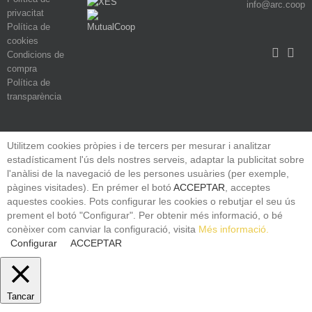
info@arc.coop
privacitat
Política de
cookies
Condicions de
compra
Política de
transparència
Utilitzem cookies pròpies i de tercers per mesurar i analitzar
estadísticament l'ús dels nostres serveis, adaptar la publicitat sobre
l'anàlisi de la navegació de les persones usuàries (per exemple,
pàgines visitades). En prémer el botó
ACCEPTAR
, acceptes
aquestes cookies. Pots configurar les cookies o rebutjar el seu ús
prement el botó "Configurar". Per obtenir més informació, o bé
conèixer com canviar la configuració, visita
Més informació.
Configurar
ACCEPTAR
Tancar