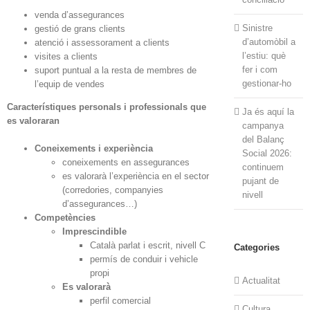
venda d’assegurances
Sinistre
gestió de grans clients
d’automòbil a
atenció i assessorament a clients
l’estiu: què
visites a clients
fer i com
suport puntual a la resta de membres de
gestionar-ho
l’equip de vendes
Característiques personals i professionals que
Ja és aquí la
es valoraran
campanya
del Balanç
Coneixements i experiència
Social 2026:
coneixements en assegurances
continuem
es valorarà l’experiència en el sector
pujant de
(corredories, companyies
nivell
d’assegurances…)
Competències
Imprescindible
Català parlat i escrit, nivell C
Categories
permís de conduir i vehicle
propi
Actualitat
Es valorarà
perfil comercial
Cultura