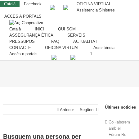
Català
Facebook
OFICINA VIRTUAL
Assistència Sinistres
ACCÉS A PORTALS
Català
INICI
QUI SOM
ASSEGURANÇA ÈTICA
SERVEIS
PRESSUPOST
FAQ
ACTUALITAT
CONTACTE
OFICINA VIRTUAL
Assistència
Accés a portals
Últimes notícies
Anterior
Següent
Col·laborem
amb el
Fòrum Re-
Busquem una persona per