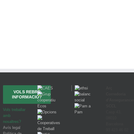
Arç
VOLS REBRE
Corredoria
INFORMACIÓ?
d'Assegurance
SCCL
Vols treballar
Casp 43,
amb
08010
nosaltres?
Barcelona
Avís legal
93 423 46 02
Política de