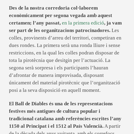
Des de la nostra corredoria col·laborem
econòmicament per segona vegada amb aquest
certamen; l’any passat,
en la primera edició
, ja vam
ser part de les organitzacions patrocinadores.
Les
colles, provinents d’arreu del territori, competiran en
dues rondes. La primera serà una ronda lliure i sense
restriccions, en la qual les colles podran disposar de
tota la pirotècnia que desitgin per l’actuació. La
segona serà sorpresa i els participants l’hauran
d’afrontar de manera improvisada, disposant
únicament del material pirotècnic que l’organització
posi a la seva disposició en aquell moment.
El Ball de Diables és una de les representacions
festives més antigues de cultura popular i
tradicional catalana amb referències escrites l’any
1150 al Principat i el 1512 al País Valencià.
A partir
de la dècada dels anys vuitanta, amb els correfocs