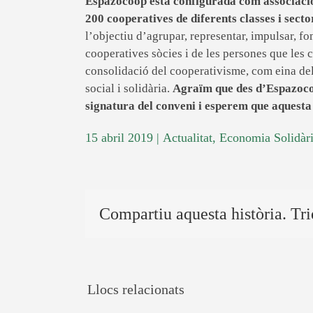
Espazocoop està configurada com associació 
200 cooperatives de diferents classes i secto
l’objectiu d’agrupar, representar, impulsar, fo
cooperatives sòcies i de les persones que les 
consolidació del cooperativisme, com eina d
social i solidària.
Agraïm que des d’Espazocoo
signatura del conveni i esperem que aquesta 
15 abril 2019
|
Actualitat
,
Economia Solidàr
Compartiu aquesta història. Tri
Llocs relacionats