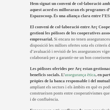
Hem signat un conveni de col·laboració am
aquest acord es milloraran els programes d’
Espazocoop. És una aliança clara entre l’ES
El conveni de col·laboració entre Arç Coop
gestioni les pòlisses de les cooperatives ass
empresarial.
Si encara no tenen assegurances 
disposició les millors ofertes sota els criteri
d’avaluació i revisió de les assegurances vige
colaborarà per a garantir-ne un bon coneixeme
Les pòlisses oferides per Arç estan gestionade
beneficis socials. L’
assegurança ètica
, en par
pròpies de la banca responsable i del mutua
ampliant els sectors i els àmbits en què es po
construeixen ponts entre cooperativismes que, 
i de confluència.