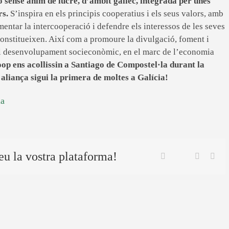
sense ànim de lucre, d’àmbit gallec, integrada per unes
rs.
S’inspira en els principis cooperatius i els seus valors, amb
mentar la intercooperació i defendre els interessos de les seves
constitueixen. Així com a promoure la divulgació, foment i
el desenvolupament socieconòmic, en el marc de l’economia
p ens acollissin a Santiago de Compostel·la durant la
aliança sigui la primera de moltes a Galícia!
ia
eu la vostra plataforma!
Twitter
Facebook
Linkedin
Ema