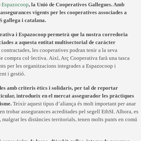
b
Espazocoop
, la Unió de Cooperatives Gallegues. Amb
assegurances vigents per les cooperatives associades a
S gallega i catalana.
erativa i Espazocoop permetrà que la nostra corredoria
ociades a aquesta entitat multisectorial de caràcter
contractades, les cooperatives podran tenir a la seva
s de compra col·lectiva. Així, Arç Cooperativa farà una tasca
nts per les organitzacions integrades a Espazocoop i
nt i gestió.
s amb criteris ètics i solidaris, per tal de reportar
ticular, introdueix en el mercat assegurador les pràctiques
lisme.
Teixir aquest tipus d’aliança és molt important per anar
den trobar assegurances acreditades pel segell EthSI. Alhora, es
malgrat les distàncies territorials, tenen molts punts en comú