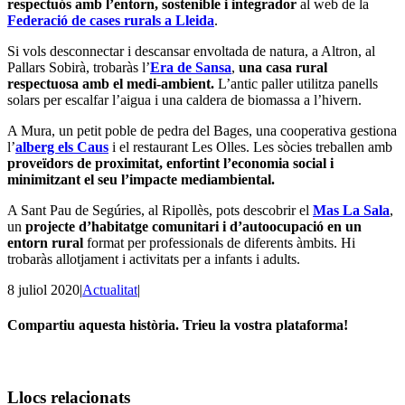
respectuós amb l’entorn, sostenible i integrador
al web de la
Federació de cases rurals a Lleida
.
Si vols desconnectar i descansar envoltada de natura, a Altron, al
Pallars Sobirà, trobaràs l’
Era de Sansa
,
una casa rural
respectuosa amb el medi-ambient.
L’antic paller utilitza panells
solars per escalfar l’aigua i una caldera de biomassa a l’hivern.
A Mura, un petit poble de pedra del Bages, una cooperativa gestiona
l’
alberg els Caus
i el restaurant Les Olles. Les sòcies treballen amb
proveïdors de proximitat, enfortint l’economia social i
minimitzant el seu l’impacte mediambiental.
A Sant Pau de Segúries, al Ripollès, pots descobrir el
Mas La Sala
,
un
projecte d’habitatge comunitari i d’autoocupació en un
entorn rural
format per professionals de diferents àmbits. Hi
trobaràs allotjament i activitats per a infants i adults.
8 juliol 2020
|
Actualitat
|
Compartiu aquesta història. Trieu la vostra plataforma!
Facebook
Twitter
Linkedin
Email
Llocs relacionats