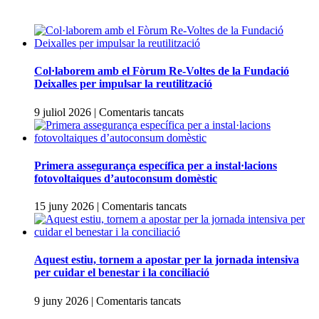
Col·laborem amb el Fòrum Re-Voltes de la Fundació
Deixalles per impulsar la reutilització
a
9 juliol 2026
|
Comentaris tancats
Col·laborem
amb
el
Fòrum
Primera assegurança específica per a instal·lacions
Re-
fotovoltaiques d’autoconsum domèstic
Voltes
de
a
15 juny 2026
|
Comentaris tancats
la
Primera
Fundació
assegurança
Deixalles
específica
per
per
Aquest estiu, tornem a apostar per la jornada intensiva
impulsar
a
per cuidar el benestar i la conciliació
la
instal·lacions
reutilització
fotovoltaiques
a
9 juny 2026
|
Comentaris tancats
d’autoconsum
Aquest