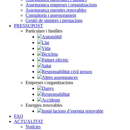
Assegurança empreses i organitzacions
Assegurança energies renovables
Consultoria i assessorament
Gestió de sinistres i prestacions
PRESSUPOST
Particulars i famílies
Automòbil
Llar
Vida
Bicicleta
Patinet elèctric
Salut
Responsabilitat civil gossos
Altres assegurances
Empreses i organitzacions
Danys
Responsabilitat
Accidents
Energies renovables
Instal·lacions d’energia renovable
FAQ
ACTUALITAT
Notícies