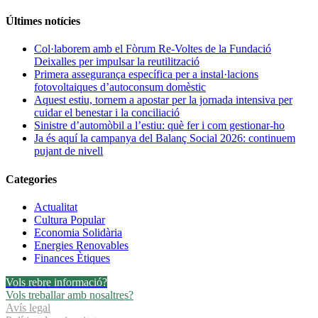
domèstic
estiu,
tornem
Últimes notícies
a
apostar
Col·laborem amb el Fòrum Re-Voltes de la Fundació
per
Deixalles per impulsar la reutilització
la
Primera assegurança específica per a instal·lacions
jornada
fotovoltaiques d’autoconsum domèstic
intensiva
Aquest estiu, tornem a apostar per la jornada intensiva per
per
cuidar el benestar i la conciliació
cuidar
Sinistre d’automòbil a l’estiu: què fer i com gestionar-ho
el
Ja és aquí la campanya del Balanç Social 2026: continuem
benestar
pujant de nivell
i
la
Categories
conciliació
Actualitat
Cultura Popular
Economia Solidària
Energies Renovables
Finances Ètiques
Vols rebre informació?
Vols treballar amb nosaltres?
Avís legal