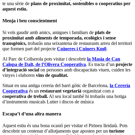
te una sèrie de
plans de proximitat, sostenibles o cooperatius per
aquest estiu
.
Menja i beu conscientment
Si vols gaudir amb amics, amigues i familiars de
plats de
proximitat amb aliments de temporada, ecològics i sense
transgènics,
trobaràs una seixantena de restaurants arreu del territori
que formen part del projecte
Cuineres i Cuiners Km0
.
Al Parc de Collserola pots visitar i descobrir
la Masia de Can
Calopa de Dalt, de l’Olivera Cooperativa
. Es tracta d’un
projecte
d’integració social
on persones amb discapacitats viuen, cuiden les
vinyes i elaboren
vins de qualitat.
Situat en una antiga cereria del barri gòtic de Barcelona,
la Cerería
Cooperativa
és un
restaurant vegetarià
organitzat com a
cooperativa de treball.
Al seu local també hi trobaràs una botiga
d’instruments musicals Lutier i discos de música
Escapa’t d’una altra manera
Aquest estiu és una bona ocasió per visitar el Pirineu lleidatà. Pots
descobrir un centenar d’allotjaments que aposten per un
turisme