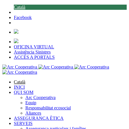
Català
Facebook
OFICINA VIRTUAL
Assistència Sinistres
ACCÉS A PORTALS
Català
INICI
QUI SOM
Arç Cooperativa
Equip
Responsabilitat ecosocial
Aliances
ASSEGURANÇA ÈTICA
SERVEIS
Assegurança particulars i famílies