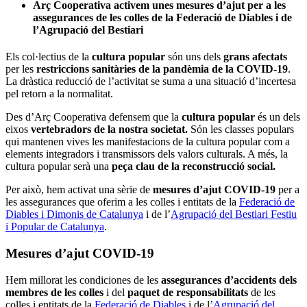
Arç Cooperativa activem unes mesures d’ajut per a les
assegurances de les colles de la Federació de Diables i de
l’Agrupació del Bestiari
Els col·lectius de la
cultura popular
són uns dels
grans afectats
per les
restriccions sanitàries de la pandèmia de la COVID-19
.
La dràstica reducció de l’activitat se suma a una situació d’incertesa
pel retorn a la normalitat.
Des d’Arç Cooperativa defensem que la
cultura popular
és un dels
eixos
vertebradors de la nostra societat.
Són les classes populars
qui mantenen vives les manifestacions de la cultura popular com a
elements integradors i transmissors dels valors culturals. A més, la
cultura popular serà una
peça clau de la reconstrucció social.
Per això, hem activat una sèrie de
mesures d’ajut COVID-19
per a
les assegurances que oferim a les colles i entitats de la
Federació de
Diables i Dimonis de Catalunya
i de l’
Agrupació del Bestiari Festiu
i Popular de Catalunya
.
Mesures d’ajut COVID-19
Hem millorat les condiciones de les
assegurances d’accidents dels
membres de les colles
i del
paquet de responsabilitats
de les
colles i entitats de la
Federació de Diables
i de l’
Agrupació del