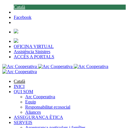
Català
Facebook
OFICINA VIRTUAL
Assistència Sinistres
ACCÉS A PORTALS
Català
INICI
QUI SOM
Arç Cooperativa
Equip
Responsabilitat ecosocial
Aliances
ASSEGURANÇA ÈTICA
SERVEIS
Assegurança particulars i famílies