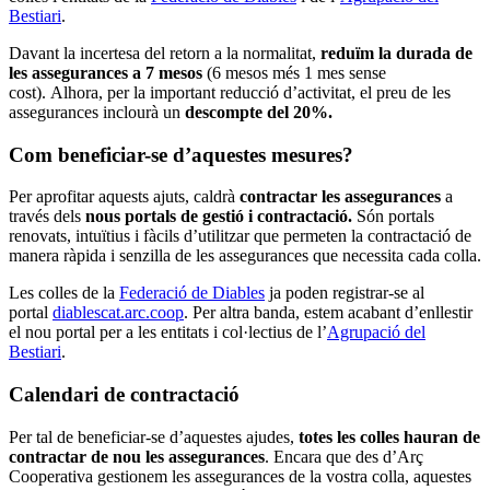
Bestiari
.
Davant la incertesa del retorn a la normalitat,
reduïm la durada de
les assegurances a 7 mesos
(6 mesos més 1 mes sense
cost). Alhora, per la important reducció d’activitat, el preu de les
assegurances inclourà un
descompte del 20%.
Com beneficiar-se d’aquestes mesures?
Per aprofitar aquests ajuts, caldrà
contractar les assegurances
a
través dels
nous portals de gestió i contractació.
Són portals
renovats, intuïtius i fàcils d’utilitzar que permeten la contractació de
manera ràpida i senzilla de les assegurances que necessita cada colla.
Les colles de la
Federació de Diables
ja poden registrar-se al
portal
diablescat.arc.coop
. Per altra banda, estem acabant d’enllestir
el nou portal per a les entitats i col·lectius de l’
Agrupació del
Bestiari
.
Calendari de contractació
Per tal de beneficiar-se d’aquestes ajudes,
totes les colles hauran de
contractar de nou les assegurances
. Encara que des d’Arç
Cooperativa gestionem les assegurances de la vostra colla, aquestes