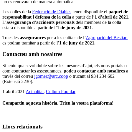
no es renovaran de manera automàtica.
Les colles de la
Federació de Diables
tenen disponible el
paquet de
responsabilitat i defensa de la colla
a partir de l’
1 d’abril de 2021
.
L’
assegurança d’accidents personals
dels membres de la colla
estarà disponible a partir de l’
1 de juny de 2021
.
Totes les
assegurances
per a les entitats de l’
Agrupació del Bestiari
es podran tramitar a partir de l’
1 de juny de 2021.
Contacteu amb nosaltres
Si teniu qualsevol dubte sobre les mesures d’ajut, els nous portals o
com contractar les assegurances,
podeu contactar amb nosaltres
a
través del correu
jgomez@arc.coop
o trucant al 934 234 602
(Extensió 2230).
1 abril 2021
|
Actualitat
,
Cultura Popular
|
Compartiu aquesta història. Trieu la vostra plataforma!
Facebook
Twitter
Linkedin
Email
Llocs relacionats