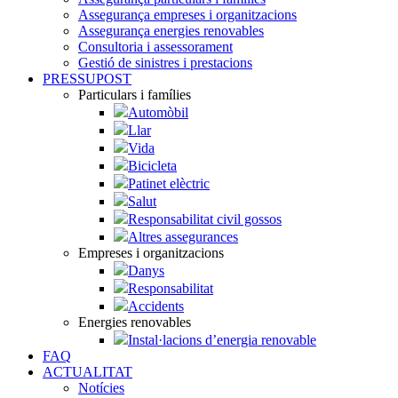
Assegurança empreses i organitzacions
Assegurança energies renovables
Consultoria i assessorament
Gestió de sinistres i prestacions
PRESSUPOST
Particulars i famílies
Automòbil
Llar
Vida
Bicicleta
Patinet elèctric
Salut
Responsabilitat civil gossos
Altres assegurances
Empreses i organitzacions
Danys
Responsabilitat
Accidents
Energies renovables
Instal·lacions d’energia renovable
FAQ
ACTUALITAT
Notícies