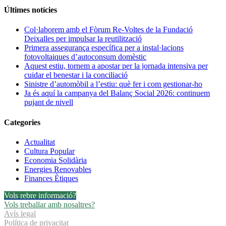
tornem
Últimes notícies
a
apostar
Col·laborem amb el Fòrum Re-Voltes de la Fundació
per
Deixalles per impulsar la reutilització
la
Primera assegurança específica per a instal·lacions
jornada
fotovoltaiques d’autoconsum domèstic
intensiva
Aquest estiu, tornem a apostar per la jornada intensiva per
per
cuidar el benestar i la conciliació
cuidar
Sinistre d’automòbil a l’estiu: què fer i com gestionar-ho
el
Ja és aquí la campanya del Balanç Social 2026: continuem
benestar
pujant de nivell
i
la
Categories
conciliació
Actualitat
Cultura Popular
Economia Solidària
Energies Renovables
Finances Ètiques
Vols rebre informació?
Vols treballar amb nosaltres?
Avís legal
Política de privacitat