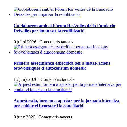
Col·laborem amb el Fòrum Re-Voltes de la Fundació
Deixalles per impulsar la reutilització
a
9 juliol 2026
|
Comentaris tancats
Col·laborem
amb
el
Fòrum
Primera assegurança específica per a instal·lacions
Re-
fotovoltaiques d’autoconsum domèstic
Voltes
de
a
15 juny 2026
|
Comentaris tancats
la
Primera
Fundació
assegurança
Deixalles
específica
per
per
Aquest estiu, tornem a apostar per la jornada intensiva
impulsar
a
per cuidar el benestar i la conciliació
la
instal·lacions
reutilització
fotovoltaiques
a
9 juny 2026
|
Comentaris tancats
d’autoconsum
Aquest
domèstic
estiu,