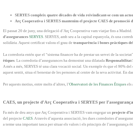
SERYES compleix quatre dècades de vida reivindicant-se com un actor 
Arç Cooperativa i SERYES mantenim el projecte CAES de promoció de l’
El passat 20 de juny, una delegació d’Arç Cooperativa vam viatjar fins a Madrid.
d’assegurances
SERYES
. SERYES, amb seu a la capital espanyola, és una corre
solidària. Aquest certificat valora el grau de
transparència i bones pràctiques de
La corredoria entén que el “sistema financer ha de prestar un servei de la societat
ètiques
. La corredoria d’assegurances ha demostrat una dilatada
Responsabilitat
A més a més, SERYES té una clara vocació social. Un exemple és que el 90% del cap
aquest sentit, situa el benestar de les persones al centre de la seva activitat. En da
Per aquests motius, entre molts d’altres, l’
Observatori de les Finances Ètiques
els 
CAES, un projecte d’Arç Cooperativa i SERYES per l’assegurança
Fa més de deu anys que Arç Cooperativa i SERYES vam engegar un
projecte d’i
del projecte
CAES
. A través d’aquesta associació, les dues corredories d’assegur
a terme una important tasca per situar els valors i els principis de l’assegurança èt