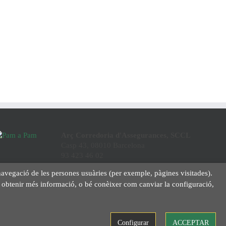
Arç Corredoria d'Assegurances, SCCL
Casp 43, 08010 Barcelona
93 423 46 02
info@arc.coop
la navegació de les persones usuàries (per exemple, pàgines visitades).
er obtenir més informació, o bé conèixer com canviar la configuració,
Configurar
ACCEPTAR