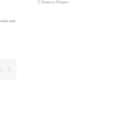
Finances Ètiques
ionada amb
tter
Linkedin
Email