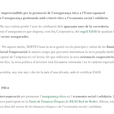
imprescindible per la promoció de l’assegurança ètica a l’Estat espanyol
assegurança gestionada amb criteris ètics a l’economia social i solidària
 No ens volíem perdre l’acte de celebració dels
quaranta anys de la corredoria
doria d’assegurances que disposa, com Arç Cooperativa, del
segell E
thSI
de qualitat è
l sector assegurador.
”. Per aquest motiu, SERYES basa la seva gestió en els principis i valors de les
finan
 Social Empresarial
al mateix temps que procuren minimitzar la seva petjada medi
ital de l’empresa és col·lectiu, fet que reflecteix la seva
orientació cooperativis
rrer lloc, la seva política d’inversió està èticament orientada i no té caràcter especul
acredita, any rere any i des de fa més d’una dècada, amb el certificat EthSI.
 ètica
ntercooperació
per promoure l’
assegurança ètica
en l’
economia social i solidària
. 
ances participem en la
Taula de Finances Ètiques
de
REAS Red de Redes
. Alhora, es
ica dins del sector de les finances ètiques i de l’economia social i solidària.