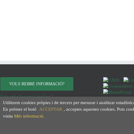
VOLS REBRE INFORMACIÓ?
Vols treballar amb nosaltres?
Utilitzem cookies pròpies i de tercers per mesurar i analitzar estadístic
Avís legal
Política de privacitat
En prémer el botó
ACCEPTAR
, acceptes aquestes cookies. Pots con
Política de cookies
visita
Més informació.
Condicions de compra
Política de transparència