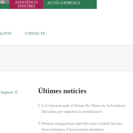
UAL
ASSISTÈNCIA
ACCÉS A PORTALS
SINISTRES
LITAT
CONTACTE
Últimes notícies
Següent
Col·laborem amb el Fòrum Re-Voltes de la Fundació
Deixalles per impulsar la reutilització
Primera assegurança específica per a instal·lacions
fotovoltaiques d’autoconsum domèstic