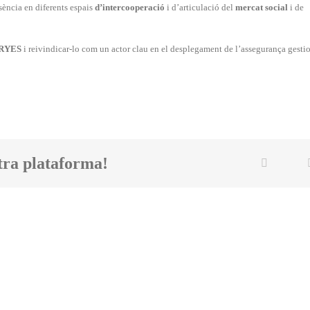
ència en diferents espais
d’intercooperació
i d’articulació del
mercat social
i de
SERYES
i reivindicar-lo com un actor clau en el desplegament de l’assegurança gest
tra plataforma!
Twi
Facebook