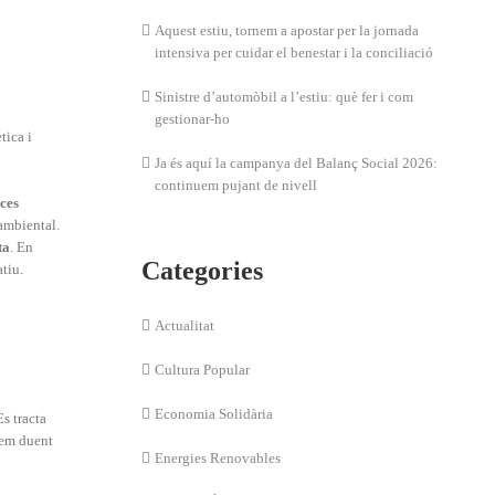
Aquest estiu, tornem a apostar per la jornada
intensiva per cuidar el benestar i la conciliació
Sinistre d’automòbil a l’estiu: què fer i com
gestionar-ho
tica i
Ja és aquí la campanya del Balanç Social 2026:
continuem pujant de nivell
ces
ambiental.
ta
. En
Categories
atiu.
Actualitat
Cultura Popular
Economia Solidària
Es tracta
tem duent
Energies Renovables